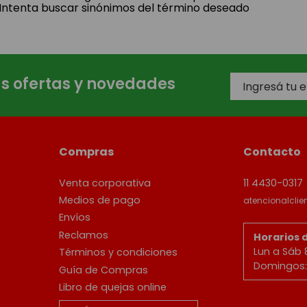
Intenta buscar sinónimos del término deseado
as ofertas y novedades
Compras
Contacto
Venta corporativa
11 4430-0317
Medios de pago
atencionalcli
Envíos
Reclamos
Horarios 
Lun a Sáb 
Términos y condiciones
Domingos: 
Guía de Compras
Libro de quejas online