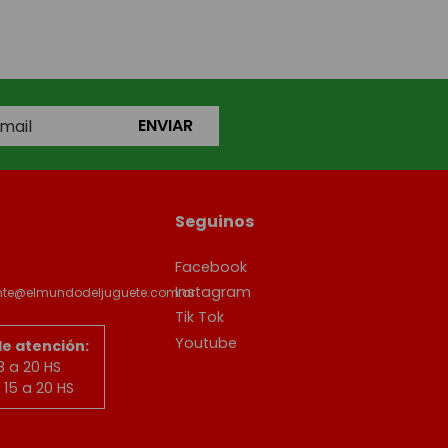
ENVIAR
Seguinos
Facebook
Instagram
ente@elmundodeljuguete.com.ar
Tik Tok
Youtube
de atención:
8 a 20 HS
15 a 20 HS