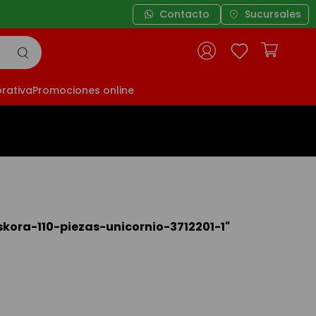
Contacto
Sucursales
rativa
Promociones online
skora-110-piezas-unicornio-3712201-1
"