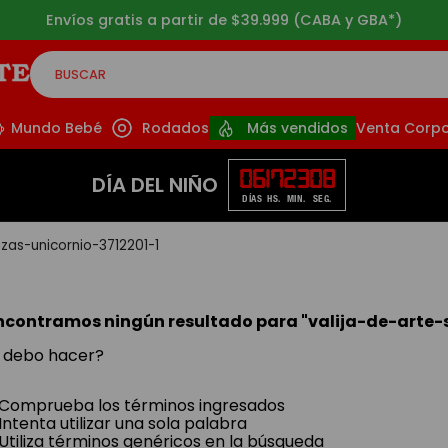
Envíos gratis a partir de $39.999 (CABA y GBA*)
BUSCAR
CADOS
Mundo Bebé
Rodados
Más vendidos
Venta Corpo
06
17
23
08
DÍA DEL NIÑO
DÍAS
HS.
MIN.
SEG.
ezas-unicornio-3712201-1
ncontramos ningún resultado para "
valija-de-arte-
 debo hacer?
Comprueba los términos ingresados
Intenta utilizar una sola palabra
Utiliza términos genéricos en la búsqueda