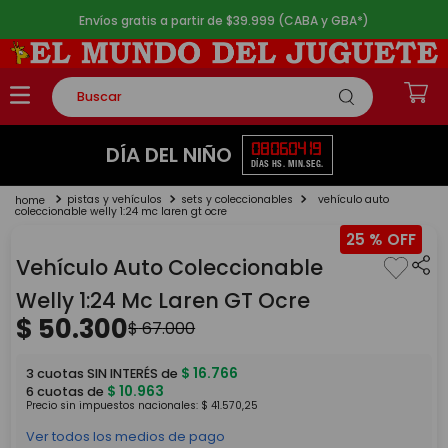
Envíos gratis a partir de $39.999 (CABA y GBA*)
Buscar
TÉRMINOS MÁS BUSCADOS
08
06
04
19
DÍA DEL NIÑO
DÍAS
HS.
MIN.
SEG.
1
.
rompecabezas
pistas y vehículos
sets y coleccionables
vehículo auto
2
.
lego
coleccionable welly 1:24 mc laren gt ocre
25 %
3
.
peluche
Vehículo Auto Coleccionable
4
.
monopatin
Welly 1:24 Mc Laren GT Ocre
5
.
toy story
$
50
.
300
$
67
.
000
$
16
.
766
3
cuotas SIN INTERÉS de
$
10
.
963
6
cuotas de
Precio sin impuestos nacionales:
$
41
.
570
,
25
Ver todos los medios de pago