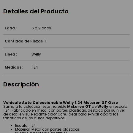
Detalles del Producto
Edad
:
6 a 9 años
Cantidad de Piezas
:
1
Línea
:
Welly
Medidas
:
1:24
Descripción
Vehículo Auto Coleccionable Welly 1:24 McLaren GT Ocre
Sumá a tu colección este increíble
McLaren GT
de
Welly
en escala
1:24. Fabricado en metal con partes plásticas, destaca por su nivel
de detalle y su elegante color Ocre. Ideal para exhibir o para los
fanáticos de los autos deportivos.
Escala: 1:24
Material: Metal con partes plásticas