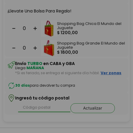
¡Llevate Una Bolsa Para Regalo!
Shopping Bag Chica El Mundo del
－
＋
Juguete
$
1200
,
00
Shopping Bag Grande El Mundo del
－
＋
Juguete
$
1800
,
00
Envío
TURBO
en CABA y GBA
Llega
MAÑANA
*Si es feriado, se entrega el siguiente día hábil.
Ver zonas
30 días
para devolver tu compra
Ingresá tu código postal
Actualizar