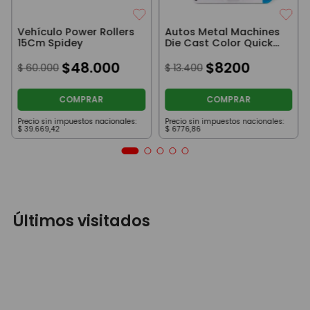
Vehículo Power Rollers
Autos Metal Machines
15Cm Spidey
Die Cast Color Quick
Shift
$
48
.
000
$
8200
$
60
.
000
$
13
.
400
COMPRAR
COMPRAR
Precio sin impuestos nacionales:
Precio sin impuestos nacionales:
$
39
.
669
,
42
$
6776
,
86
Últimos visitados