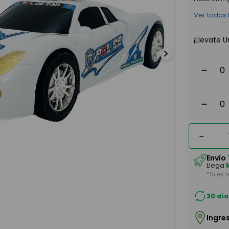
Ver todos
¡Llevate U
－
－
－
Envío
Llega
*Si es 
30 día
Ingre