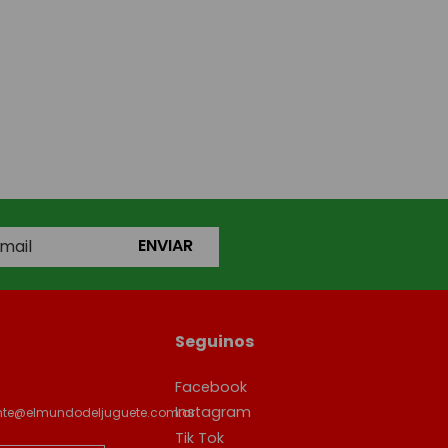
ENVIAR
Seguinos
Facebook
Instagram
ente@elmundodeljuguete.com.ar
Tik Tok