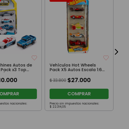
Mon
esc
$
21
hines Autos de
Vehículos Hot Wheels
 Pack x3 Top
Pack X5 Autos Escala 1:64
n/Duty
HW Lets Race 2
10
.
000
$
27
.
000
$
33
.
800
OMPRAR
COMPRAR
uestos nacionales:
Precio sin impuestos nacionales:
Prec
$
22
.
314
,
05
$
14
.