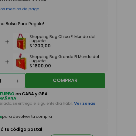
 los medios de pago
na Bolsa Para Regalo!
Shopping Bag Chica El Mundo del
＋
Juguete
$
1200
,
00
Shopping Bag Grande El Mundo del
＋
Juguete
$
1800
,
00
COMPRAR
＋
TURBO
en CABA y GBA
MAÑANA
feriado, se entrega el siguiente día hábil.
Ver zonas
s
para devolver tu compra
sá tu código postal