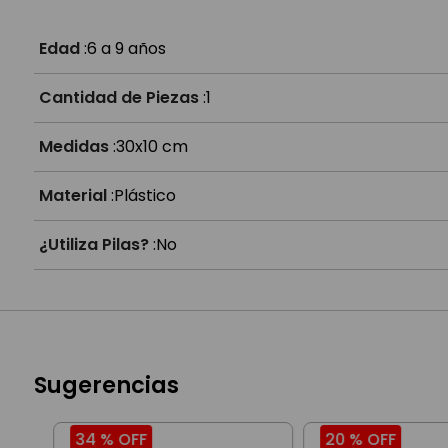
Edad
:
6 a 9 años
Cantidad de Piezas
:
1
Medidas
:
30x10 cm
Material
:
Plástico
¿Utiliza Pilas?
:
No
Sugerencias
34 %
OFF
20 %
OFF