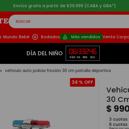
Envíos gratis a partir de $39.999 (CABA y GBA*)
BUSCAR
CADOS
Mundo Bebé
Rodados
Más vendidos
Venta Corpo
06
13
32
44
DÍA DEL NIÑO
DÍAS
HS.
MIN.
SEG.
vehículo auto policia fricción 30 cm patrulla deportiva
34 %
Vehícu
30 Cm
$
99
3
cuotas
6
cuotas
Precio sin i