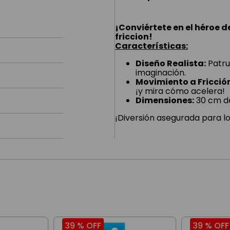
¡Conviértete en el héroe d
friccion!
Características:
Diseño Realista:
Patrul
imaginación.
Movimiento a Fricció
¡y mira cómo acelera!
Dimensiones:
30 cm de
¡Diversión asegurada para l
39 %
OFF
39 %
OFF