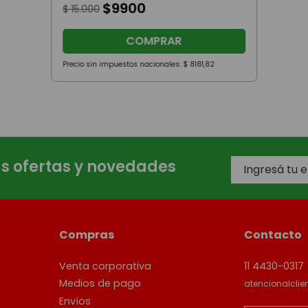
$
9900
$
15
.
000
COMPRAR
Precio sin impuestos nacionales:
$
8181
,
82
as ofertas y novedades
Compras
Contacto
Venta corporativa
11 4430-0317
Medios de pago
atencionalcli
Envíos