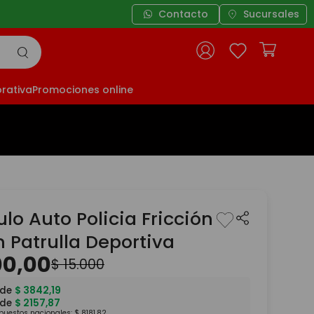
Contacto
Sucursales
rativa
Promociones online
lo Auto Policia Fricción
 Patrulla Deportiva
00
,
00
$
15
.
000
 de
$
3842
,
19
 de
$
2157
,
87
mpuestos nacionales:
$
8181
,
82