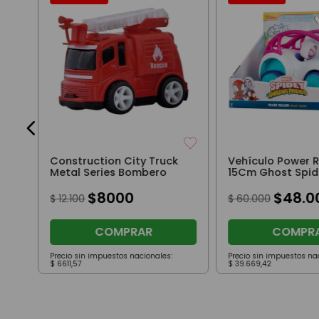
tor
Construction City Truck
Vehículo Power R
Metal Series Bombero
15Cm Ghost Spid
$
8000
$
48
.
0
$
12
.
100
$
60
.
000
COMPRAR
COMPR
Precio sin impuestos nacionales:
Precio sin impuestos na
$
6611
,
57
$
39
.
669
,
42