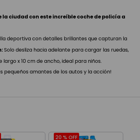
e la ciudad con este increíble coche de policía a
la deportiva con detalles brillantes que capturan la
n:
Solo desliza hacia adelante para cargar las ruedas,
 largo x 10 cm de ancho, ideal para niños.
os pequeños amantes de los autos y la acción!
20 %
OFF
20