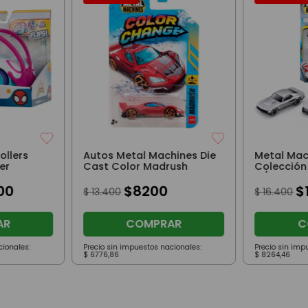
ollers
Autos Metal Machines Die
Metal Mac
er
Cast Color Madrush
Colección
G/Rundow
00
$
8200
$
$
13
.
400
$
16
.
400
AR
COMPRAR
C
cionales:
Precio sin impuestos nacionales:
Precio sin imp
$
6776
,
86
$
8264
,
46