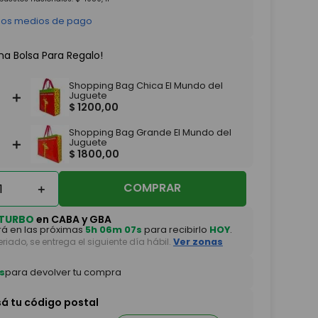
 los medios de pago
na Bolsa Para Regalo!
Shopping Bag Chica El Mundo del
＋
Juguete
$
1200
,
00
Shopping Bag Grande El Mundo del
＋
Juguete
$
1800
,
00
COMPRAR
＋
TURBO
en CABA y GBA
á en las próximas
5h 06m 06s
para recibirlo
HOY
.
feriado, se entrega el siguiente día hábil.
Ver zonas
s
para devolver tu compra
sá tu código postal