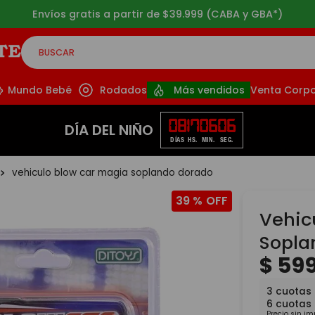
Envíos gratis a partir de $39.999 (CABA y GBA*)
BUSCAR
CADOS
Mundo Bebé
Rodados
Más vendidos
Venta Corpo
08
17
06
05
DÍA DEL NIÑO
DÍAS
HS.
MIN.
SEG.
vehiculo blow car magia soplando dorado
39 %
Vehic
Sopla
$
59
3
cuotas
6
cuotas
Precio sin i