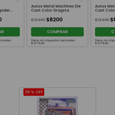
Autos Metal Machines Die
Autos Met
Spider
Cast Color Dragsta
0
$
8200
$
$
13
.
400
$
13
.
400
AR
COMPRAR
C
cionales:
Precio sin impuestos nacionales:
Precio sin imp
$
6776
,
86
$
6776
,
86
39 %
OFF