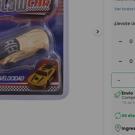
Ver todos
¡Llevate U
－
－
－
Envío
Compr
*Si es 
30 día
Ingre