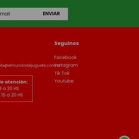
ENVIAR
Seguinos
Facebook
Instagram
ente@elmundodeljuguete.com.ar
Tik Tok
Youtube
de atención:
8 a 20 HS
15 a 20 HS