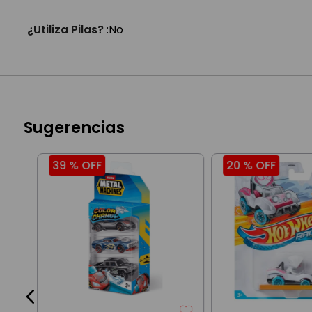
¿Utiliza Pilas?
:
No
Sugerencias
39 %
OFF
20 %
OFF
cia
0