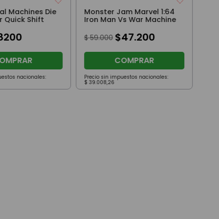
al Machines Die
Monster Jam Marvel 1:64
Cast Color Quick Shift
Iron Man Vs War Machine
8200
$
47
.
200
$
59
.
000
OMPRAR
COMPRAR
uestos nacionales:
Precio sin impuestos nacionales:
Prec
$
39
.
008
,
26
$
12
.