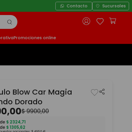
Contacto
Sucursales
rativa
Promociones online
ulo Blow Car Magia
ndo Dorado
90
,
00
$
9900
,
00
 de
$
2324
,
71
 de
$
1305
,
62
mpuestos nacionales:
$
4950
,
41