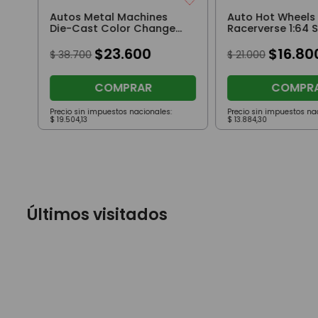
Autos Metal Machines
Auto Hot Wheels
Die-Cast Color Change
Racerverse 1:64 
Pack x3 Madrush
Gwen
$
23
.
600
$
16
.
80
$
38
.
700
$
21
.
000
COMPRAR
COMPR
Precio sin impuestos nacionales:
Precio sin impuestos na
$
19
.
504
,
13
$
13
.
884
,
30
Últimos visitados