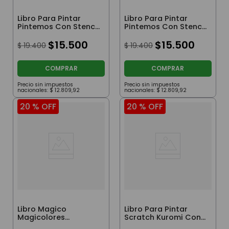
Libro Para Pintar
Libro Para Pintar
Pintemos Con Stencil
Pintemos Con Stencil
Y 4 Blowpens Stitch
Y 4 Blowpens
$
15
.
500
Princesas
$
15
.
500
$
19
.
400
$
19
.
400
COMPRAR
COMPRAR
Precio sin impuestos
Precio sin impuestos
nacionales:
$
12
.
809
,
92
nacionales:
$
12
.
809
,
92
20 %
OFF
20 %
OFF
Libro Magico
Libro Para Pintar
Magicolores
Scratch Kuromi Con
Princesas
Lapices