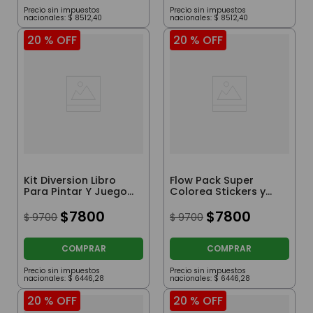
Precio sin impuestos
Precio sin impuestos
nacionales:
$
8512
,
40
nacionales:
$
8512
,
40
20 %
OFF
20 %
OFF
Kit Diversion Libro
Flow Pack Super
Para Pintar Y Juego
Colorea Stickers y
Memory Kuromi
Crayones Afa
$
7800
$
7800
$
9700
$
9700
COMPRAR
COMPRAR
Precio sin impuestos
Precio sin impuestos
nacionales:
$
6446
,
28
nacionales:
$
6446
,
28
20 %
OFF
20 %
OFF