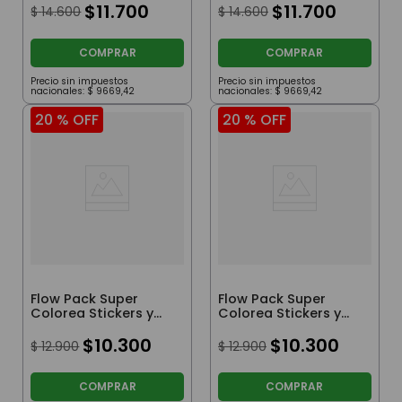
$
11
.
700
$
11
.
700
$
14
.
600
$
14
.
600
COMPRAR
COMPRAR
Precio sin impuestos
Precio sin impuestos
nacionales:
$
9669
,
42
nacionales:
$
9669
,
42
20 %
OFF
20 %
OFF
Flow Pack Super
Flow Pack Super
Colorea Stickers y
Colorea Stickers y
Crayones Afa
Crayones Kuromi
$
10
.
300
$
10
.
300
$
12
.
900
$
12
.
900
COMPRAR
COMPRAR