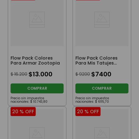
Flow Pack Colores
Flow Pack Colores
Para Armar Zootopia
Para Mis Tatujes
Spidey
$
13
.
000
$
7400
$
16
.
200
$
9200
COMPRAR
COMPRAR
Precio sin impuestos
Precio sin impuestos
nacionales:
$
10
.
743
,
80
nacionales:
$
6115
,
70
20 %
OFF
20 %
OFF