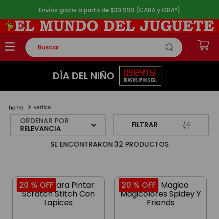
Envíos gratis a partir de $39.999 (CABA y GBA*)
Buscar
TÉRMINOS MÁS BUSCADOS
09
12
47
51
DÍA DEL NIÑO
DÍAS
HS.
MIN.
SEG.
1
.
rompecabezas
2
.
lego
vertice
3
.
peluche
ORDENAR POR
FILTRAR
RELEVANCIA
4
.
monopatin
32
PRODUCTOS
5
.
toy story
20 %
OFF
20 %
OFF