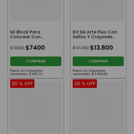
Mi Block Para
Kit De Arte Fluo Con
Colorear Con
Sellos Y Crayones
Stickers Iron Man
Hello Kitty
$
7400
$
13
.
800
$
9200
$
17
.
300
COMPRAR
COMPRAR
Precio sin impuestos
Precio sin impuestos
nacionales:
$
6115
,
70
nacionales:
$
11
.
404
,
96
20 %
OFF
20 %
OFF