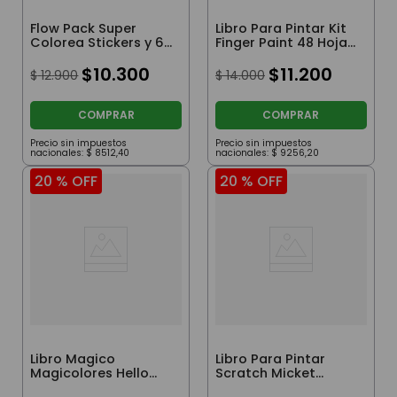
Flow Pack Super
Libro Para Pintar Kit
Colorea Stickers y 6
Finger Paint 48 Hojas
Crayones Zootopia
Stitch
$
10
.
300
$
11
.
200
$
12
.
900
$
14
.
000
COMPRAR
COMPRAR
Precio sin impuestos
Precio sin impuestos
nacionales:
$
8512
,
40
nacionales:
$
9256
,
20
20 %
OFF
20 %
OFF
Libro Magico
Libro Para Pintar
Magicolores Hello
Scratch Micket
Kitty
Mouse Con Lapices