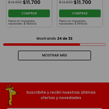
$
11
.
700
$
11
.
700
$
14
.
600
$
14
.
600
COMPRAR
COMPRAR
Precio sin impuestos
Precio sin impuestos
nacionales:
$
9669
,
42
nacionales:
$
9669
,
42
Mostrando
24 de 32
MOSTRAR MÁS
Suscribite y recibí nuestras últimas
ofertas y novedades