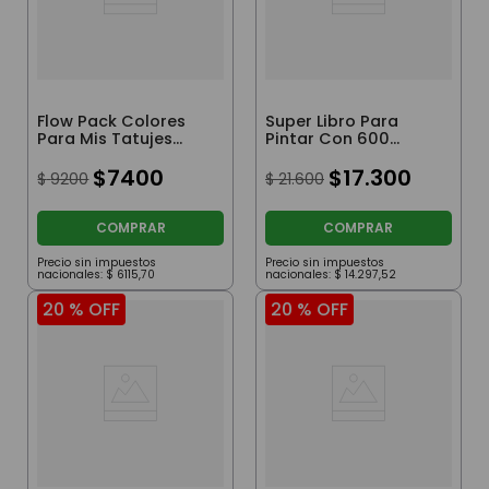
Flow Pack Colores
Super Libro Para
Para Mis Tatujes
Pintar Con 600
Hello Kitty
Stickers Paw Patrol
$
7400
$
17
.
300
$
9200
$
21
.
600
COMPRAR
COMPRAR
Precio sin impuestos
Precio sin impuestos
nacionales:
$
6115
,
70
nacionales:
$
14
.
297
,
52
20 %
OFF
20 %
OFF