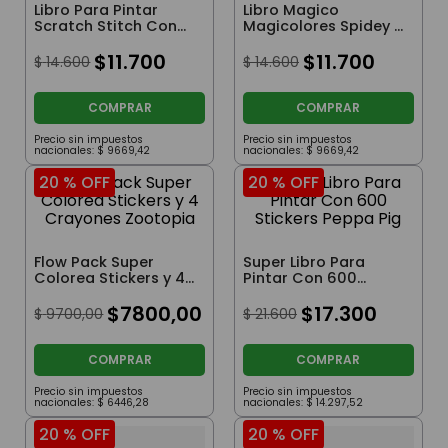
Libro Para Pintar
Libro Magico
Scratch Stitch Con
Magicolores Spidey Y
Lapices
Friends
$
11
.
700
$
11
.
700
$
14
.
600
$
14
.
600
COMPRAR
COMPRAR
Precio sin impuestos
Precio sin impuestos
nacionales:
$
9669
,
42
nacionales:
$
9669
,
42
20 %
OFF
20 %
OFF
Flow Pack Super
Super Libro Para
Colorea Stickers y 4
Pintar Con 600
Crayones Zootopia
Stickers Peppa Pig
$
7800
,
00
$
17
.
300
$
9700
,
00
$
21
.
600
COMPRAR
COMPRAR
Precio sin impuestos
Precio sin impuestos
nacionales:
$
6446
,
28
nacionales:
$
14
.
297
,
52
20 %
OFF
20 %
OFF