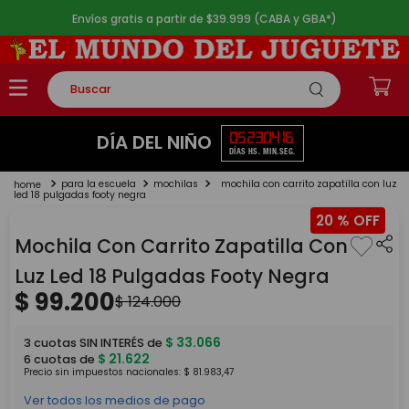
Envíos gratis a partir de $39.999 (CABA y GBA*)
Buscar
TÉRMINOS MÁS BUSCADOS
05
23
04
15
DÍA DEL NIÑO
DÍAS
HS.
MIN.
SEG.
1
.
rompecabezas
para la escuela
mochilas
mochila con carrito zapatilla con luz
2
.
lego
led 18 pulgadas footy negra
20 %
3
.
peluche
Mochila Con Carrito Zapatilla Con
4
.
monopatin
Luz Led 18 Pulgadas Footy Negra
5
.
toy story
$
99
.
200
$
124
.
000
$
33
.
066
3
cuotas SIN INTERÉS de
$
21
.
622
6
cuotas de
Precio sin impuestos nacionales:
$
81
.
983
,
47
Ver todos los medios de pago