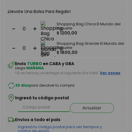
¡Llevate Una Bolsa Para Regalo!
Shopping Bag Chica El Mundo del
－
＋
Juguete
$
1200
,
00
Shopping Bag Grande El Mundo del
－
＋
Juguete
$
1800
,
00
Envío
TURBO
en CABA y GBA
Llega
MAÑANA
*Si es feriado, se entrega el siguiente día hábil.
Ver zonas
30 días
para devolver tu compra
Ingresá tu código postal
Actualizar