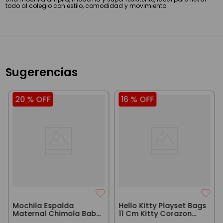
todo al colegio con estilo, comodidad y movimiento.
Sugerencias
20 %
OFF
16 %
OFF
Mochila Espalda
Hello Kitty Playset Bags
Maternal Chimola Baby
11 Cm Kitty Corazon
Sweet Journey Green
Fucsia