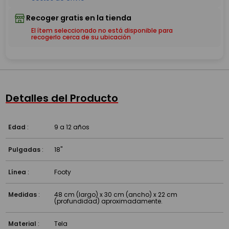
El ítem seleccionado no está disponible para
recogerlo cerca de su ubicación
Detalles del Producto
Edad
:
9 a 12 años
Pulgadas
:
18''
Línea
:
Footy
Medidas
:
48 cm (largo) x 30 cm (ancho) x 22 cm
(profundidad) aproximadamente.
Material
:
Tela