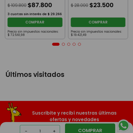
$
87
.
800
$
23
.
500
$
109
.
800
$
28
.
000
3
cuotas sin interés de
$
29
.
266
COMPRAR
COMPRAR
Precio sin impuestos nacionales:
Precio sin impuestos nacionales:
$
72
.
561
,
98
$
19
.
421
,
49
Últimos visitados
Suscribite y recibí nuestras últimas
ofertas y novedades
COMPRAR
－
＋