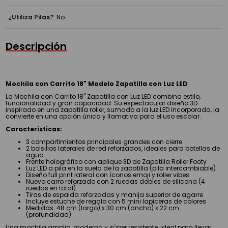
¿Utiliza Pilas?
:
No.
Descripción
Mochila con Carrito 18" Modelo Zapatilla con Luz LED
La Mochila con Carrito 18" Zapatilla con Luz LED combina estilo,
funcionalidad y gran capacidad. Su espectacular diseño 3D
inspirado en una zapatilla roller, sumado a la luz LED incorporada, la
convierte en una opción única y llamativa para el uso escolar.
Características:
3 compartimientos principales grandes con cierre
2 bolsillos laterales de red reforzados, ideales para botellas de
agua
Frente holográfico con aplique 3D de Zapatilla Roller Footy
Luz LED a pila en la suela de la zapatilla (pila intercambiable)
Diseño full print lateral con íconos emoji y roller vibes
Nuevo carro reforzado con 2 ruedas dobles de silicona (4
ruedas en total)
Tiras de espalda reforzadas y manija superior de agarre
Incluye estuche de regalo con 5 mini lapiceras de colores
Medidas: 48 cm (largo) x 30 cm (ancho) x 22 cm
(profundidad)
Una mochila amplia, moderna y súper resistente, ideal para llevar