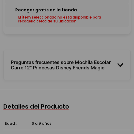
El ítem seleccionado no está disponible para
recogerlo cerca de su ubicación
Preguntas frecuentes sobre Mochila Escolar
Carro 12" Princesas Disney Friends Magic
¿Tiene carrito con ruedas?
¿Tiene luces?
Detalles del Producto
¿Es resistente?
Edad
:
6 a 9 años