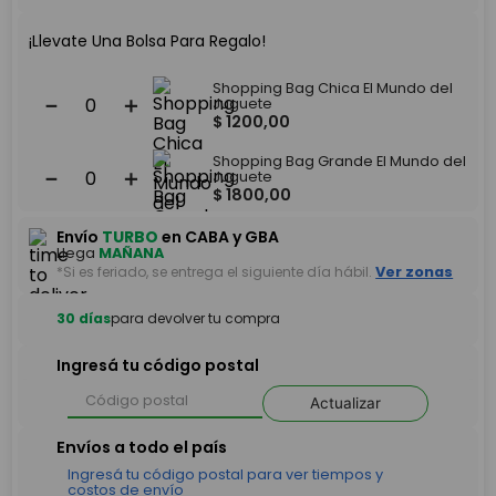
¡Llevate Una Bolsa Para Regalo!
Shopping Bag Chica El Mundo del
－
＋
Juguete
$
1200
,
00
Shopping Bag Grande El Mundo del
－
＋
Juguete
$
1800
,
00
Envío
TURBO
en CABA y GBA
Llega
MAÑANA
*Si es feriado, se entrega el siguiente día hábil.
Ver zonas
30 días
para devolver tu compra
Ingresá tu código postal
Actualizar