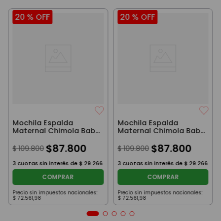
20 %
OFF
20 %
OFF
Mochila Espalda
Mochila Espalda
Maternal Chimola Baby
Maternal Chimola Baby
Sweet Journey Green
Sweet Journey Camel
$
87
.
800
$
87
.
800
$
109
.
800
$
109
.
800
3
cuotas sin interés de
$
29
.
266
3
cuotas sin interés de
$
29
.
266
COMPRAR
COMPRAR
Precio sin impuestos nacionales:
Precio sin impuestos nacionales:
$
72
.
561
,
98
$
72
.
561
,
98