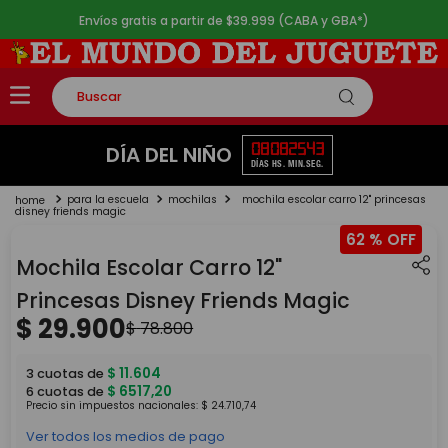
Envíos gratis a partir de $39.999 (CABA y GBA*)
Buscar
TÉRMINOS MÁS BUSCADOS
08
08
25
43
DÍA DEL NIÑO
DÍAS
HS.
MIN.
SEG.
1
.
rompecabezas
para la escuela
mochilas
mochila escolar carro 12" princesas
2
.
lego
disney friends magic
62 %
3
.
peluche
Mochila Escolar Carro 12"
4
.
monopatin
Princesas Disney Friends Magic
5
.
toy story
$
29
.
900
$
78
.
800
$
11
.
604
3
cuotas de
$
6517
,
20
6
cuotas de
Precio sin impuestos nacionales:
$
24
.
710
,
74
Ver todos los medios de pago