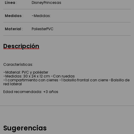
Línea
:
Disney
Princesas
Medidas
:
-Medidas:
Material
:
Poliester
PVC
Descripción
Características:
-Material: PVC y poliéster
-Medidas: 30 x 24 x 12 cm -Con ruedas
-1 compartimiento con cierres -1 bolsillo frontal con cierre -Bolsillo de
red lateral
Edad recomendada: +3 años
Sugerencias