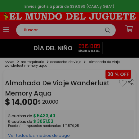
Envíos gratis a partir de $39.999 (CABA y GBA*)
Buscar
TÉRMINOS MÁS BUSCADOS
09
15
10
09
DÍA DEL NIÑO
DÍAS
HS.
MIN.
SEG.
1
.
rompecabezas
marroquinería
accesorios de viaje
almohada de viaje
2
.
lego
wanderlust memory aqua
30 %
3
.
peluche
Almohada De Viaje Wanderlust
4
.
monopatin
Memory Aqua
5
.
toy story
$
14
.
000
$
20
.
000
$
5433
,
40
3
cuotas de
$
3051
,
53
6
cuotas de
Precio sin impuestos nacionales:
$
11
.
570
,
25
Ver todos los medios de pago