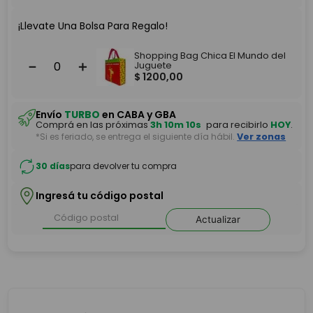
¡Llevate Una Bolsa Para Regalo!
Shopping Bag Chica El Mundo del
－
＋
Juguete
$
1200
,
00
Envío
TURBO
en CABA y GBA
Comprá en las próximas
3h 10m 10s
para recibirlo
HOY
.
*Si es feriado, se entrega el siguiente día hábil.
Ver zonas
30 días
para devolver tu compra
Ingresá tu código postal
Actualizar