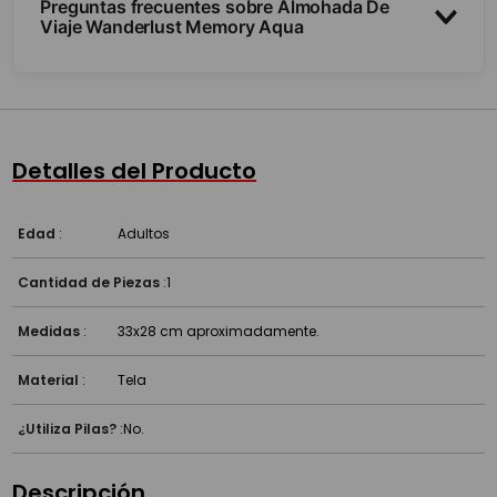
Preguntas frecuentes sobre Almohada De
Viaje Wanderlust Memory Aqua
¿Para qué sirve?
¿Es práctica?
Detalles del Producto
Edad
:
Adultos
Cantidad de Piezas
:
1
Medidas
:
33x28 cm aproximadamente.
Material
:
Tela
¿Utiliza Pilas?
:
No.
Descripción