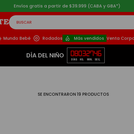
Envíos gratis a partir de $39.999 (CABA y GBA*)
BUSCAR
CADOS
Mundo Bebé
Rodados
Más vendidos
Venta Corpo
08
03
27
45
DÍA DEL NIÑO
DÍAS
HS.
MIN.
SEG.
19
PRODUCTOS