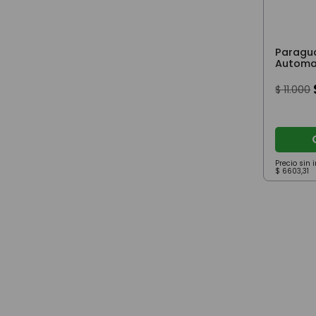
Paragua
Automat
Pulgada
$
11
.
000
Precio sin
$
6603
,
31