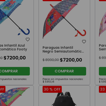
Par
s Infantil Azul
Paraguas Infantil
Sem
tomático Footy
Negro Semiautomático
Footy
$
7200
,
00
$
89
00
$
7200
,
00
$
8990
,
00
COMPRAR
COMPRAR
 impuestos nacionales:
Precio sin impuestos nacionales:
Preci
$
5950
,
41
$
59
FF
30 %
OFF
33