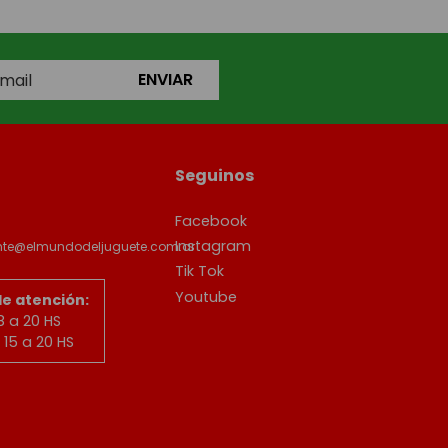
ENVIAR
Seguinos
Facebook
Instagram
ente@elmundodeljuguete.com.ar
Tik Tok
Youtube
de atención:
8 a 20 HS
15 a 20 HS