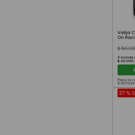
Valija 
On Raci
$
150
.
00
3
cuotas s
$
40
.
000
Precio sin
$
99
.
173
,
55
27 %
O