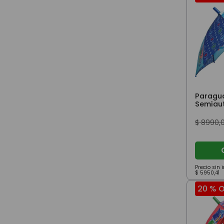
Paragua
Semiau
$
8990
,
Precio sin
$
5950
,
41
20 %
O