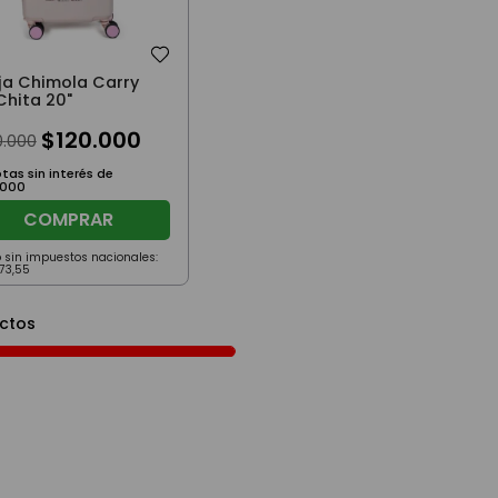
ija Chimola Carry
Chita 20"
$
120
.
000
0
.
000
tas sin interés de
000
COMPRAR
o sin impuestos nacionales:
173
,
55
ctos