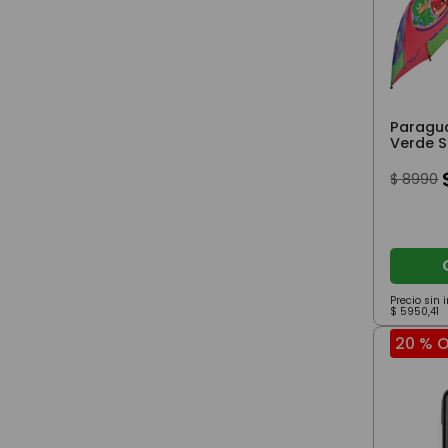
Paragua
Verde 
Footy
$
8990
Precio sin
$
5950
,
41
20 %
O