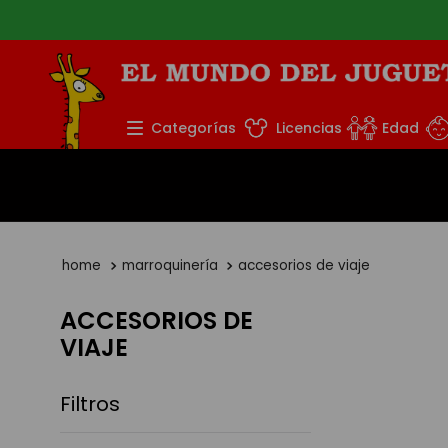
TÉRMINOS MÁS BUS
Categorías
Licencias
Edad
1
.
rompecabezas
2
.
lego
3
.
peluche
4
.
monopatin
marroquinería
accesorios de viaje
5
.
toy story
ACCESORIOS DE
VIAJE
Filtros