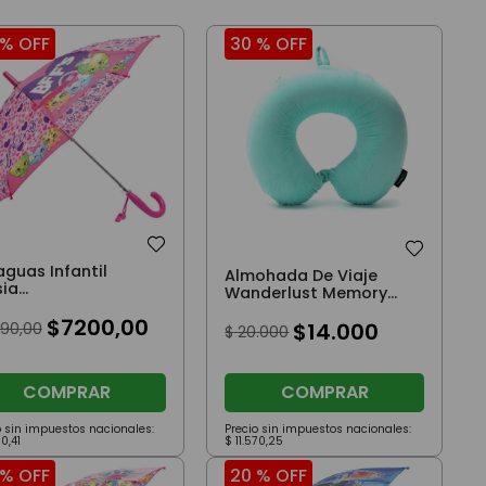
 %
OFF
30 %
OFF
aguas Infantil
Almohada De Viaje
sia
Wanderlust Memory
iautomático Footy
Aqua
$
7200
,
00
$
14
.
000
90
,
00
$
20
.
000
COMPRAR
COMPRAR
o sin impuestos nacionales:
Precio sin impuestos nacionales:
50
,
41
$
11
.
570
,
25
 %
OFF
20 %
OFF