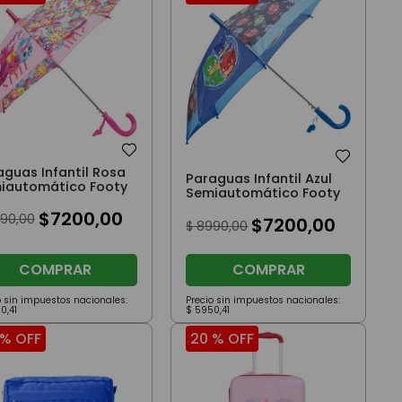
aguas Infantil Rosa
Paraguas Infantil Azul
iautomático Footy
Semiautomático Footy
$
7200
,
00
90
,
00
$
7200
,
00
$
8990
,
00
COMPRAR
COMPRAR
o sin impuestos nacionales:
Precio sin impuestos nacionales:
50
,
41
$
5950
,
41
 %
OFF
20 %
OFF