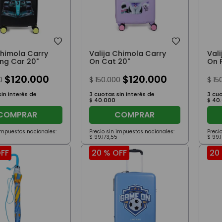
Chimola Carry
Valija Chimola Carry
Val
ng Car 20"
On Cat 20"
On 
$
120
.
000
$
120
.
000
0
$
150
.
000
$
15
in interés de
3
cuotas sin interés de
3
cuo
$
40
.
000
$
40
.
COMPRAR
COMPRAR
 impuestos nacionales:
Precio sin impuestos nacionales:
Preci
$
99
.
173
,
55
$
99
.
FF
20 %
OFF
20