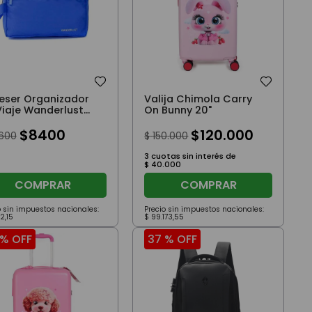
eser Organizador
Valija Chimola Carry
Viaje Wanderlust
On Bunny 20"
$
8400
$
120
.
000
600
$
150
.
000
3
cuotas sin interés de
$
40
.
000
COMPRAR
COMPRAR
o sin impuestos nacionales:
Precio sin impuestos nacionales:
2
,
15
$
99
.
173
,
55
 %
OFF
37 %
OFF