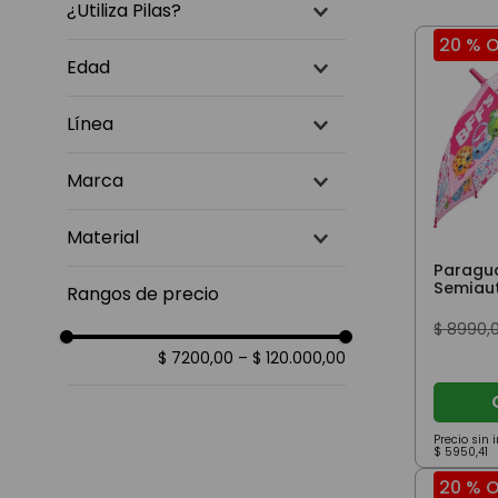
¿Utiliza Pilas?
20 %
O
no
(
15
)
Edad
No.
(
3
)
3 a 6 años
(
8
)
Línea
6 a 9 años
(
7
)
Adultos
(
4
)
Footy
(
7
)
Marca
Footy
(
8
)
Material
Chimola
(
6
)
MODAX
(
5
)
Paragua
Plástico
(
6
)
Semiau
Rangos de precio
Tela
(
12
)
$
8990
,
$ 7200,00
–
$ 120.000,00
Precio sin
$
5950
,
41
20 %
O