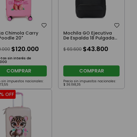
ija Chimola Carry
Mochila GO Ejecutiva
Poodle 20"
De Espalda 18 Pulgadas
Porta Notebook con
$
120
.
000
Cerradura y USB
$
43
.
800
0
.
000
$
69
.
600
tas sin interés de
000
COMPRAR
COMPRAR
o sin impuestos nacionales:
Precio sin impuestos nacionales:
173
,
55
$
36
.
198
,
35
 %
OFF