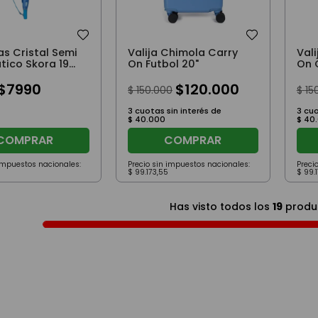
s Cristal Semi
Valija Chimola Carry
Val
ico Skora 19
On Futbol 20"
On 
s Patitos
$
7990
$
120
.
000
$
150
.
000
$
15
3
cuotas sin interés de
3
cuo
$
40
.
000
$
40
.
COMPRAR
COMPRAR
 impuestos nacionales:
Precio sin impuestos nacionales:
Preci
$
99
.
173
,
55
$
99
.
Has visto todos los
19
produ