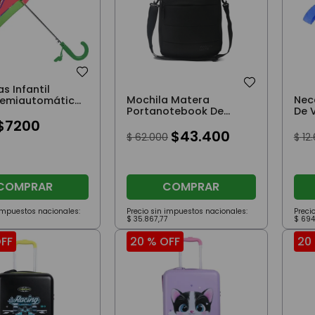
s Infantil
Mochila Matera
Nec
Semiautomático
Portanotebook De
De 
Espalda 16 Pulgadas
Azul
$
7200
Negra
$
43
.
400
$
62
.
000
$
12
.
COMPRAR
COMPRAR
 impuestos nacionales:
Precio sin impuestos nacionales:
Preci
$
35
.
867
,
77
$
694
FF
20 %
OFF
20