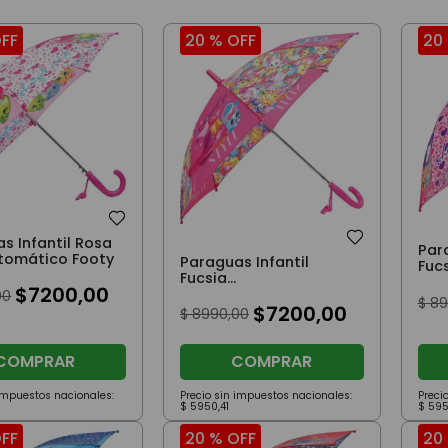
FF
20 %
OFF
20
s Infantil Rosa
Par
tomático Footy
Paraguas Infantil
Fuc
Fucsia
Sem
$
7200
,
00
Semiautomático Footy
00
$
89
$
7200
,
00
$
8990
,
00
COMPRAR
COMPRAR
 impuestos nacionales:
Precio sin impuestos nacionales:
Preci
$
5950
,
41
$
59
FF
20 %
OFF
20