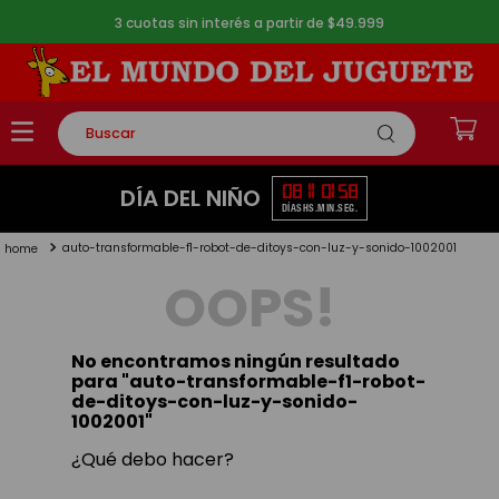
3 cuotas sin interés a partir de $49.999
Buscar
TÉRMINOS MÁS BUSCADOS
08
11
01
58
DÍA DEL NIÑO
DÍAS
HS.
MIN.
SEG.
1
.
rompecabezas
auto-transformable-f1-robot-de-ditoys-con-luz-y-sonido-1002001
2
.
lego
OOPS!
3
.
peluche
4
.
monopatin
No encontramos ningún resultado
5
.
toy story
para "
auto-transformable-f1-robot-
de-ditoys-con-luz-y-sonido-
1002001
"
¿Qué debo hacer?