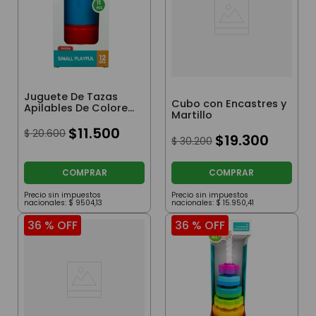
Juguete De Tazas
Cubo con Encastres y
Apilables De Colores
Martillo
11 Piezas
$
11
.
500
$
20
.
600
$
19
.
300
$
30
.
200
COMPRAR
COMPRAR
Precio sin impuestos
Precio sin impuestos
nacionales:
$
9504
,
13
nacionales:
$
15
.
950
,
41
36 %
OFF
36 %
OFF