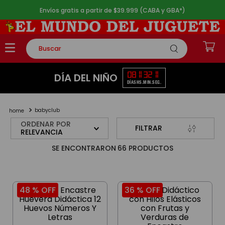
Envíos gratis a partir de $39.999 (CABA y GBA*)
Buscar
TÉRMINOS MÁS BUSCADOS
08
11
32
11
DÍA DEL NIÑO
DÍAS
HS.
MIN.
SEG.
1
.
rompecabezas
2
.
lego
babyclub
3
.
peluche
ORDENAR POR
FILTRAR
RELEVANCIA
4
.
monopatin
66
PRODUCTOS
5
.
toy story
48 %
OFF
36 %
OFF