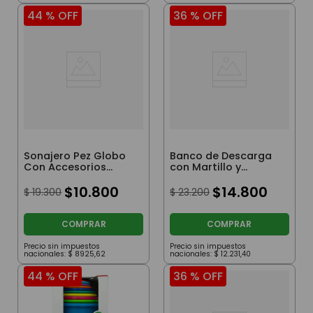
44 %
OFF
36 %
OFF
Sonajero Pez Globo
Banco de Descarga
Con Accesorios
con Martillo y
Turquesa
Pelotitas
$
10
.
800
$
14
.
800
$
19
.
300
$
23
.
200
COMPRAR
COMPRAR
Precio sin impuestos
Precio sin impuestos
nacionales:
$
8925
,
62
nacionales:
$
12
.
231
,
40
44 %
OFF
36 %
OFF