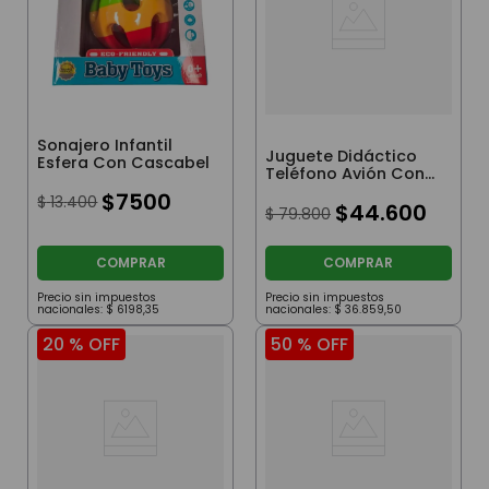
Sonajero Infantil
Juguete Didáctico
Esfera Con Cascabel
Teléfono Avión Con
Luces Y Sonido
$
7500
$
13
.
400
Celeste
$
44
.
600
$
79
.
800
COMPRAR
COMPRAR
Precio sin impuestos
Precio sin impuestos
nacionales:
$
6198
,
35
nacionales:
$
36
.
859
,
50
20 %
OFF
50 %
OFF