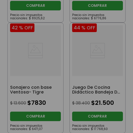
COMPRAR
COMPRAR
Precio sin impuestos
Precio sin impuestos
nacionales:
$
8925
,
62
nacionales:
$
6776
,
86
42 %
OFF
44 %
OFF
Sonajero con base
Juego De Cocina
Ventosa- Tigre
Didáctico Bandeja De
Frutas Con Velcro
$
7830
$
21
.
500
$
13
.
600
$
38
.
400
COMPRAR
COMPRAR
Precio sin impuestos
Precio sin impuestos
nacionales:
$
6471
,
07
nacionales:
$
17
.
768
,
60