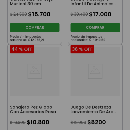
Musical 30 cm
Infantil De Animales
Terrestres
$
15
.
700
$
17
.
000
$
24
.
500
$
30
.
400
COMPRAR
COMPRAR
Precio sin impuestos
Precio sin impuestos
nacionales:
$
12
.
975
,
21
nacionales:
$
14
.
049
,
59
44 %
OFF
36 %
OFF
Sonajero Pez Globo
Juego De Destreza
Con Accesorios Rosa
Lanzamiento De Aros
Para Playa Y Parque
$
10
.
800
$
8200
$
19
.
300
$
12
.
900