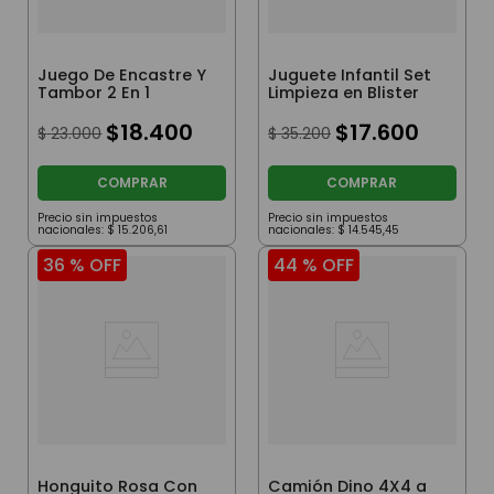
Juego De Encastre Y
Juguete Infantil Set
Tambor 2 En 1
Limpieza en Blister
$
18
.
400
$
17
.
600
$
23
.
000
$
35
.
200
COMPRAR
COMPRAR
Precio sin impuestos
Precio sin impuestos
nacionales:
$
15
.
206
,
61
nacionales:
$
14
.
545
,
45
36 %
OFF
44 %
OFF
Honguito Rosa Con
Camión Dino 4X4 a