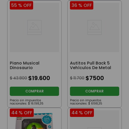
55 %
OFF
36 %
OFF
Piano Musical
Autitos Pull Back 5
Dinosaurio
Vehículos De Metal
$
19
.
600
$
7500
$
43
.
800
$
11
.
700
COMPRAR
COMPRAR
Precio sin impuestos
Precio sin impuestos
nacionales:
$
16
.
198
,
35
nacionales:
$
6198
,
35
44 %
OFF
44 %
OFF