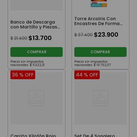
Torre Arcoiris Con
Banco de Descarga
Encastres De Formas
con Martillo y Piezas
Y Colores
de Colores
$
23
.
900
$
37
.
400
$
13
.
700
$
21
.
400
COMPRAR
COMPRAR
Precio sin impuestos
Precio sin impuestos
nacionales:
$
11
.
322
,
31
nacionales:
$
19
.
752
,
07
36 %
OFF
44 %
OFF
Carrito Xilofón Rojo
Set De 4 Sonajero