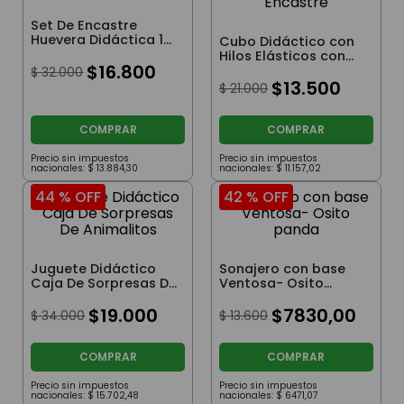
Set De Encastre
Huevera Didáctica 12
Cubo Didáctico con
Huevos Números Y
Hilos Elásticos con
Letras
$
16
.
800
Frutas y Verduras de
$
32
.
000
Encastre
$
13
.
500
$
21
.
000
COMPRAR
COMPRAR
Precio sin impuestos
Precio sin impuestos
nacionales:
$
13
.
884
,
30
nacionales:
$
11
.
157
,
02
44 %
OFF
42 %
OFF
Juguete Didáctico
Sonajero con base
Caja De Sorpresas De
Ventosa- Osito
Animalitos
panda
$
19
.
000
$
7830
,
00
$
34
.
000
$
13
.
600
COMPRAR
COMPRAR
Precio sin impuestos
Precio sin impuestos
nacionales:
$
15
.
702
,
48
nacionales:
$
6471
,
07