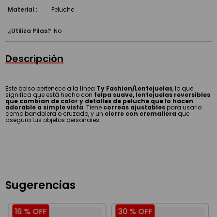
Material
:
Peluche
¿Utiliza Pilas?
:
No
Descripción
Este bolso pertenece a la línea
Ty Fashion/Lentejuelas
, lo que
significa que está hecho con
felpa suave, lentejuelas reversibles
que cambian de color y detalles de peluche que lo hacen
adorable a simple vista
. Tiene
correas ajustables
para usarlo
como bandolera o cruzado, y un
cierre con cremallera
que
asegura tus objetos personales.
Sugerencias
16 %
OFF
30 %
OFF