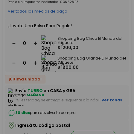
Precio sin impuestos nacionales:
$
36
.
528
,
93
Ver todos los medios de pago
¡Llevate Una Bolsa Para Regalo!
Shopping Bag Chica El Mundo del
－
＋
Juguete
$
1200
,
00
Shopping Bag Grande El Mundo del
－
＋
Juguete
$
1800
,
00
¡Última unidad!
Envío
TURBO
en CABA y GBA
Llega
MAÑANA
*Si es feriado, se entrega el siguiente día hábil.
Ver zonas
30 días
para devolver tu compra
Ingresá tu código postal