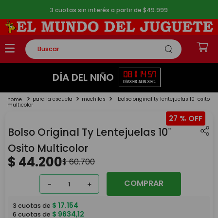
3 cuotas sin interés a partir de $49.999
Buscar
TÉRMINOS MÁS BUSCADOS
08
11
14
57
DÍA DEL NIÑO
DÍAS
HS.
MIN.
SEG.
1
.
rompecabezas
para la escuela
mochilas
bolso original ty lentejuelas 10¨ osito
2
.
lego
multicolor
27 %
3
.
peluche
Bolso Original Ty Lentejuelas 10¨
4
.
monopatin
Osito Multicolor
5
.
toy story
$
44
.
200
$
60
.
700
COMPRAR
－
＋
$
17
.
154
3
cuotas de
$
9634
,
12
6
cuotas de