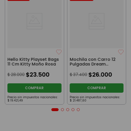
Hello Kitty Playset Bags
Mochila con Carro 12
11 Cm Kitty Moño Rosa
Pulgadas Dream
Kingdom Dragón Rosa
$
23
.
500
$
26
.
000
$
28
.
000
$
37
.
400
COMPRAR
COMPRAR
Precio sin impuestos nacionales:
Precio sin impuestos nacionales:
$
19
.
421
,
49
$
21
.
487
,
60