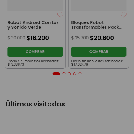
Robot Android Con Luz
Bloques Robot
y Sonido Verde
Transformables Pack
Números Convertibles
$
16
.
200
6 Al 0
$
20
.
600
$
30
.
000
$
25
.
700
COMPRAR
COMPRAR
Precio sin impuestos nacionales:
Precio sin impuestos nacionales:
$
13
.
388
,
43
$
17
.
024
,
79
Últimos visitados