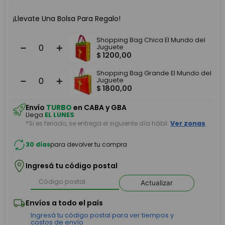
¡Llevate Una Bolsa Para Regalo!
Shopping Bag Chica El Mundo del
－
＋
Juguete
$
1200
,
00
Shopping Bag Grande El Mundo del
－
＋
Juguete
$
1800
,
00
Envío
TURBO
en CABA y GBA
Llega
EL LUNES
*Si es feriado, se entrega el siguiente día hábil.
Ver zonas
30 días
para devolver tu compra
Ingresá tu código postal
Actualizar