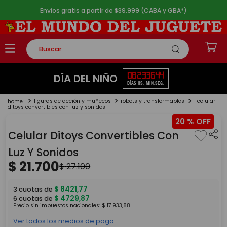
Envíos gratis a partir de $39.999 (CABA y GBA*)
Buscar
TÉRMINOS MÁS BUSCADOS
08
23
36
44
DÍA DEL NIÑO
DÍAS
HS.
MIN.
SEG.
1
.
rompecabezas
figuras de acción y muñecos
robots y transformables
celular
2
.
lego
ditoys convertibles con luz y sonidos
20 %
3
.
peluche
Celular Ditoys Convertibles Con
4
.
monopatin
Luz Y Sonidos
5
.
toy story
$
21
.
700
$
27
.
100
$
8421
,
77
3
cuotas de
$
4729
,
87
6
cuotas de
Precio sin impuestos nacionales:
$
17
.
933
,
88
Ver todos los medios de pago