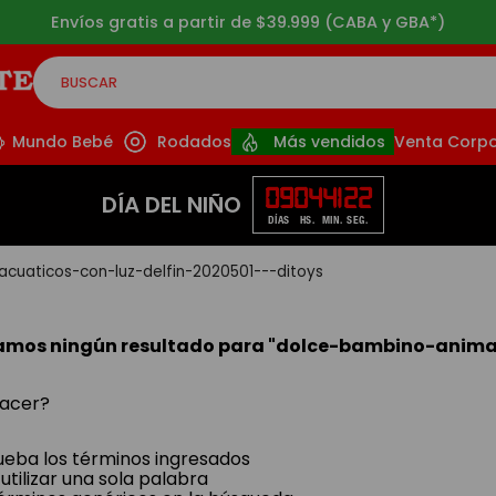
Envíos gratis a partir de $39.999 (CABA y GBA*)
BUSCAR
CADOS
Mundo Bebé
Rodados
Más vendidos
Venta Corpo
09
04
41
22
DÍA DEL NIÑO
DÍAS
HS.
MIN.
SEG.
cuaticos-con-luz-delfin-2020501---ditoys
amos ningún resultado para "
dolce-bambino-animal
acer?
ba los términos ingresados
utilizar una sola palabra