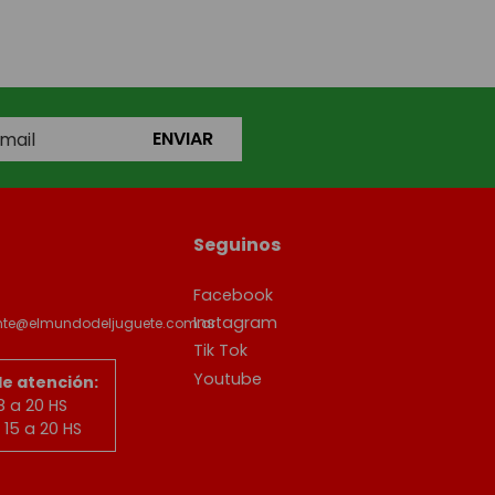
ENVIAR
Seguinos
Facebook
Instagram
ente@elmundodeljuguete.com.ar
Tik Tok
Youtube
de atención:
8 a 20 HS
15 a 20 HS