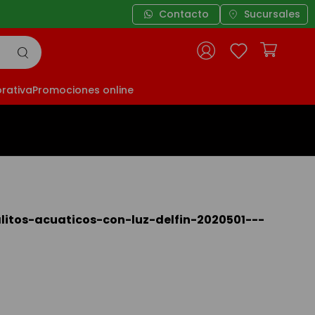
Contacto
Sucursales
rativa
Promociones online
itos-acuaticos-con-luz-delfin-2020501---