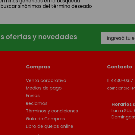
 términos genéricos en la búsqueda
 buscar sinónimos del término deseado
as ofertas y novedades
Compras
Contacto
Venta corporativa
11 4430-0317
Medios de pago
atencionalcli
Envíos
Reclamos
Horarios 
Lun a Sáb 
Términos y condiciones
Domingos: 
Guía de Compras
Libro de quejas online