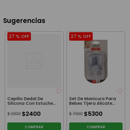
Sugerencias
27 %
OFF
27 %
OFF
Cepillo Dedal De
Set De Manicura Para
Silicona Con Estuche
Bebes Tijera Alicate
Loopi Blanco
Lima Con Estuche
$
2400
Blanco
$
5300
$
3300
$
7300
COMPRAR
COMPRAR