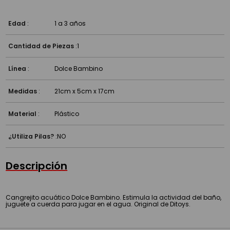
Edad
:
1 a 3 años
Cantidad de Piezas
:
1
Línea
:
Dolce Bambino
Medidas
:
21cm x 5cm x 17cm
Material
:
Plástico
¿Utiliza Pilas?
:
NO
Descripción
Cangrejito acuático Dolce Bambino. Estimula la actividad del baño,
juguete a cuerda para jugar en el agua. Original de Ditoys.