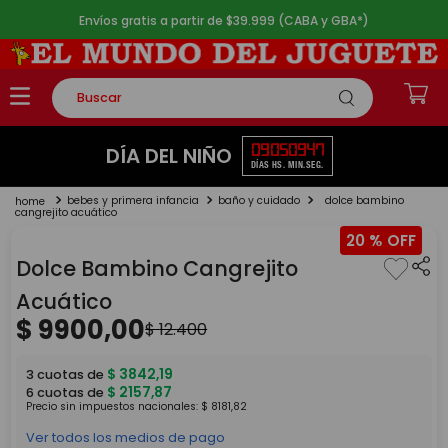
Envíos gratis a partir de $39.999 (CABA y GBA*)
Buscar
TÉRMINOS MÁS BUSCADOS
09
05
09
46
DÍA DEL NIÑO
DÍAS
HS.
MIN.
SEG.
1
.
rompecabezas
bebes y primera infancia
baño y cuidado
dolce bambino
2
.
lego
cangrejito acuático
20 %
3
.
peluche
Dolce Bambino Cangrejito
4
.
monopatin
Acuático
5
.
toy story
$
9900
,
00
$
12
.
400
$
3842
,
19
3
cuotas de
$
2157
,
87
6
cuotas de
Precio sin impuestos nacionales:
$
8181
,
82
Ver todos los medios de pago