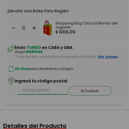
¡Llevate Una Bolsa Para Regalo!
Shopping Bag Chica El Mundo del
－
＋
Juguete
$
1200
,
00
Envío
TURBO
en CABA y GBA
Llega
MAÑANA
*Si es feriado, se entrega el siguiente día hábil.
Ver zonas
30 días
para devolver tu compra
Ingresá tu código postal
Actualizar
Detalles del Producto