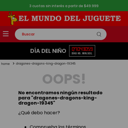
3 cuotas sin interés a partir de $49.999
Buscar
TÉRMINOS MÁS BUSCADOS
07
04
30
58
DÍA DEL NIÑO
DÍAS
HS.
MIN.
SEG.
1
.
rompecabezas
dragones-dragons-king-dragon-19345
2
.
lego
OOPS!
3
.
peluche
4
.
monopatin
No encontramos ningún resultado
5
.
toy story
para "
dragones-dragons-king-
dragon-19345
"
¿Qué debo hacer?
Comprueba los términos