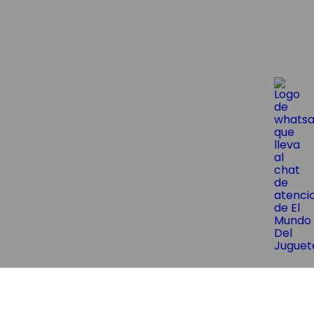
😱¡Suscríbite y obtene un 10% OF