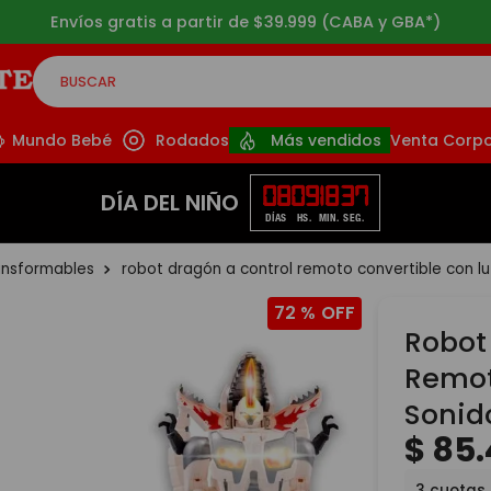
3 cuotas sin interés a partir de $49.999
BUSCAR
CADOS
Mundo Bebé
Rodados
Más vendidos
Venta Corpo
08
09
18
36
DÍA DEL NIÑO
DÍAS
HS.
MIN.
SEG.
ansformables
robot dragón a control remoto convertible con lu
72 %
Robot
Remot
Sonid
$
85
.
3
cuotas 