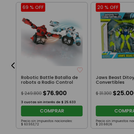
69 %
OFF
20 %
OFF
Robotic Battle Batalla de
Jaws Beast Dito
robots a Radio Control
Convertibles
$
76
.
900
$
25
.
00
$
249
.
800
$
31
.
300
3
cuotas sin interés de
$
25
.
633
COMPRAR
COMPR
Precio sin impuestos nacionales:
Precio sin impuestos na
$
63
.
553
,
72
$
20
.
661
,
16