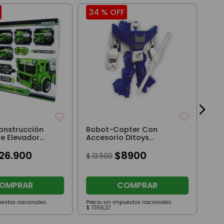
34 %
OFF
20
Roc
Cam
$
4
onstrucción
Robot-Copter Con
le Elevador
Accesorio Ditoys
Convertibles Azul
26
.
900
$
8900
$
13
.
500
OMPRAR
COMPRAR
uestos nacionales:
Precio sin impuestos nacionales:
Prec
$
7355
,
37
$
30
.