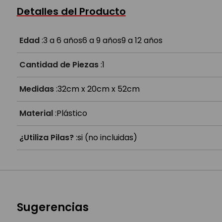
¿Es fácil de transformar?
Detalles del Producto
¿A partir de qué edad es?
Edad
:
3 a 6 años
6 a 9 años
9 a 12 años
Cantidad de Piezas
:
1
Medidas
:
32cm x 20cm x 52cm
Material
:
Plástico
¿Utiliza Pilas?
:
si (no incluidas)
Sugerencias