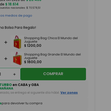
 de
$
18
.
614
mpuestos nacionales:
$
70
.
578
,
51
 los medios de pago
na Bolsa Para Regalo!
Shopping Bag Chica El Mundo del
＋
Juguete
$
1200
,
00
Shopping Bag Grande El Mundo del
＋
Juguete
$
1800
,
00
COMPRAR
＋
TURBO
en CABA y GBA
MAÑANA
feriado, se entrega el siguiente día hábil.
Ver zonas
s
para devolver tu compra