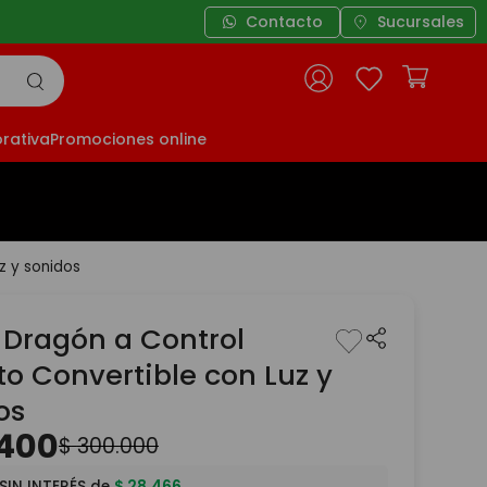
Contacto
Sucursales
rativa
Promociones online
z y sonidos
 Dragón a Control
o Convertible con Luz y
os
400
$
300
.
000
SIN INTERÉS de
$
28
.
466