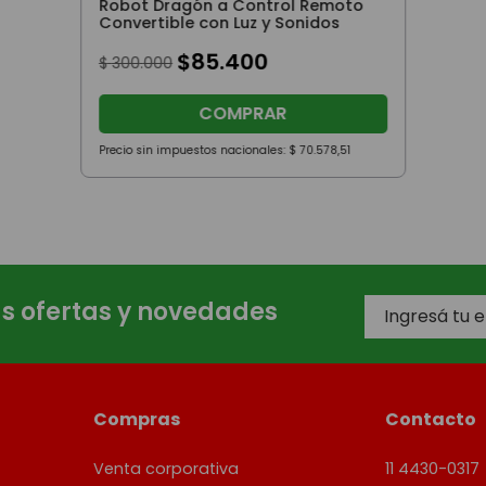
Robot Dragón a Control Remoto
Convertible con Luz y Sonidos
$
85
.
400
$
300
.
000
COMPRAR
Precio sin impuestos nacionales:
$
70
.
578
,
51
as ofertas y novedades
Compras
Contacto
Venta corporativa
11 4430-0317