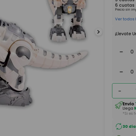
6
cuotas
Precio sin i
Ver todos
¡Llevate U
－
－
－
Envío
Llega
*Si es 
30 día