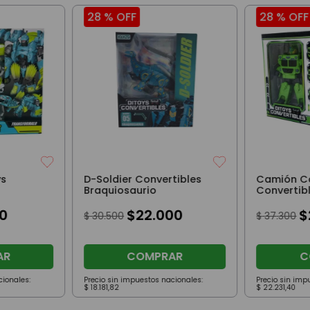
28 %
OFF
28 %
OFF
ys
D-Soldier Convertibles
Camión C
Braquiosaurio
Convertib
Volquete
0
$
22
.
000
$
$
30
.
500
$
37
.
300
AR
COMPRAR
C
cionales:
Precio sin impuestos nacionales:
Precio sin imp
$
18
.
181
,
82
$
22
.
231
,
40