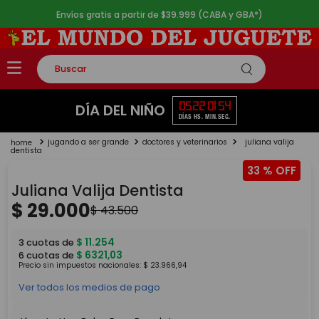
Envíos gratis a partir de $39.999 (CABA y GBA*)
Buscar
TÉRMINOS MÁS BUSCADOS
05
22
01
54
DÍA DEL NIÑO
DÍAS
HS.
MIN.
SEG.
1
.
rompecabezas
jugando a ser grande
doctores y veterinarios
juliana valija
2
.
lego
dentista
33 %
3
.
peluche
Juliana Valija Dentista
4
.
monopatin
$
29
.
000
$
43
.
500
5
.
toy story
$
11
.
254
3
cuotas de
$
6321
,
03
6
cuotas de
Precio sin impuestos nacionales:
$
23
.
966
,
94
Ver todos los medios de pago