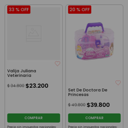
33 %
OFF
20 %
OFF
Valija Juliana
Veterinaria
$
23
.
200
$
34
.
800
Set De Doctora De
Princesas
$
39
.
800
$
49
.
800
COMPRAR
COMPRAR
Precio sin impuestos nacionales:
Precio sin impuestos nacionales: