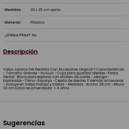
Medidas
:
20 x 25 cm aprox
Material
:
Plástico
¿Utiliza Pilas?
:
No
Descripción
Valija Juliana Set Dentista Con Accesorios Original !! Características:
- Tamaño: Grande - Incluye: -Caja para guardar dientes -Pasta
Dental -Boca para explorar con stickers de caries -Jeringa -
Explorador -Torno -Esponja -Cepillo de dientes Y demás accesorios
- Incluye en Valija manija y trabas - Medidas : Ancho: 26 cm -Altura:
20 cm Edad recomendada: + 4 años
Sugerencias