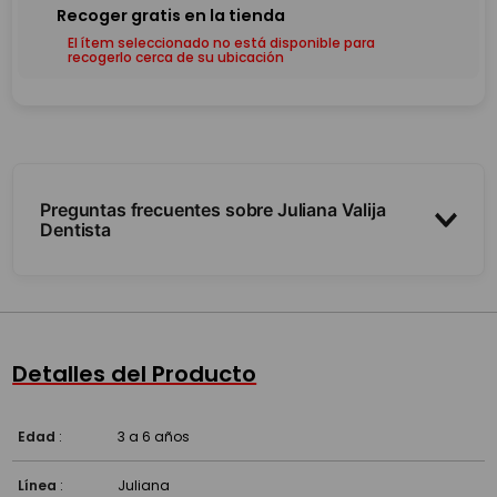
El ítem seleccionado no está disponible para
recogerlo cerca de su ubicación
Preguntas frecuentes sobre Juliana Valija
Dentista
¿Qué incluye?
¿Para qué edad es?
Detalles del Producto
Edad
:
3 a 6 años
Línea
:
Juliana