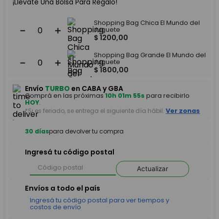
¡Llevate Una Bolsa Para Regalo!
Shopping Bag Chica El Mundo del
－
＋
Juguete
$
1200
,
00
Shopping Bag Grande El Mundo del
－
＋
Juguete
$
1800
,
00
Envío
TURBO
en CABA y GBA
Comprá en las próximas
10h 01m 55s
para recibirlo
HOY
.
*Si es feriado, se entrega el siguiente día hábil.
Ver zonas
30 días
para devolver tu compra
Ingresá tu código postal
Actualizar