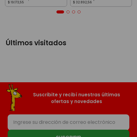
$
19
.
173
,
55
$
32
.
892
,
56
Últimos visitados
Suscribite y recibí nuestras últimas
ofertas y novedades