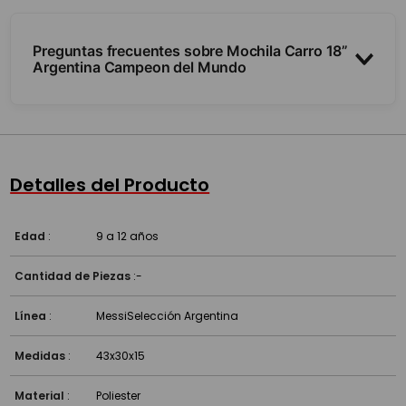
Preguntas frecuentes sobre Mochila Carro 18”
Argentina Campeon del Mundo
¿Tiene carro y ruedas?
¿Para qué nivel sirve?
Detalles del Producto
¿Entran carpetas tamaño A4?
Edad
:
9 a 12 años
Cantidad de Piezas
:
-
Línea
:
Messi
Selección Argentina
Medidas
:
43x30x15
Material
:
Poliester