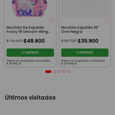
Mochila De Espalda
Mochila Espalda 16”
Footy 18 Unicorn Wings
Ovni Negra
Con Luz Led A Pila Rosa
Y Violeta
$
48
.
600
$
35
.
900
$
74
.
400
$
66
.
700
COMPRAR
COMPRAR
Precio sin impuestos nacionales:
Precio sin impuestos nacionales:
$
40
.
165
,
29
$
29
.
669
,
42
Últimos visitados