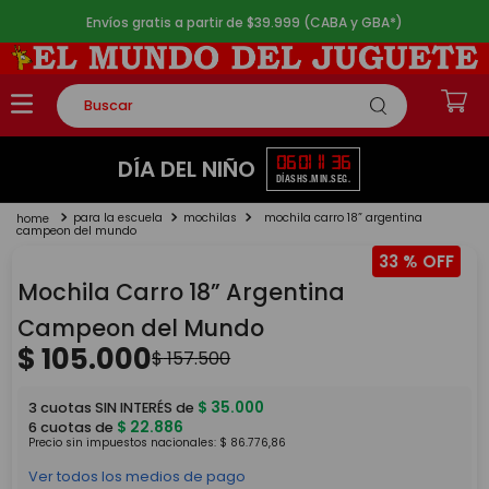
Envíos gratis a partir de $39.999 (CABA y GBA*)
Buscar
TÉRMINOS MÁS BUSCADOS
06
01
11
36
DÍA DEL NIÑO
DÍAS
HS.
MIN.
SEG.
1
.
rompecabezas
para la escuela
mochilas
mochila carro 18” argentina
2
.
lego
campeon del mundo
33 %
3
.
peluche
Mochila Carro 18” Argentina
4
.
monopatin
Campeon del Mundo
5
.
toy story
$
105
.
000
$
157
.
500
$
35
.
000
3
cuotas SIN INTERÉS de
$
22
.
886
6
cuotas de
Precio sin impuestos nacionales:
$
86
.
776
,
86
Ver todos los medios de pago