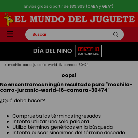
Envíos gratis a partir de $39.999 (CABA y GBA*)
Buscar
TÉRMINOS MÁS BUSCADOS
09
12
37
48
DÍA DEL NIÑO
DÍAS
HS.
MIN.
SEG.
1
.
rompecabezas
mochila-carro-jurassic-world-16-camara-30474
2
.
lego
oops!
3
.
peluche
No encontramos ningún resultado para "
mochila-
4
.
monopatin
carro-jurassic-world-16-camara-30474
"
5
.
toy story
¿Qué debo hacer?
Comprueba los términos ingresados
Intenta utilizar una sola palabra
Utiliza términos genéricos en la búsqueda
Intenta buscar sinónimos del término deseado