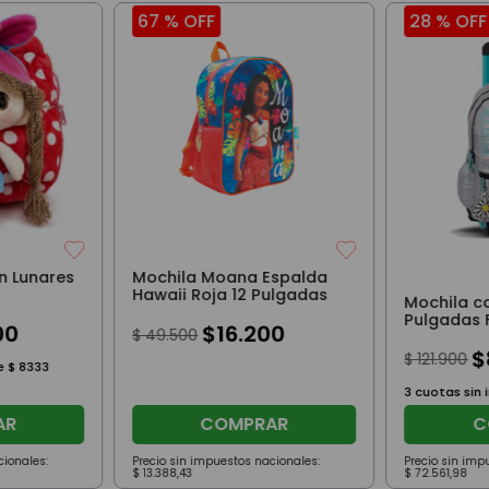
67 %
OFF
28 %
OFF
n Lunares
Mochila Moana Espalda
Hawaii Roja 12 Pulgadas
Mochila c
Pulgadas 
00
$
16
.
200
$
49
.
500
Plata
$
$
121
.
900
de
$
8333
3
cuotas sin 
AR
COMPRAR
C
cionales:
Precio sin impuestos nacionales:
Precio sin imp
$
13
.
388
,
43
$
72
.
561
,
98