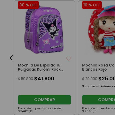
30 %
OFF
16 %
OFF
2"
Mochila De Espalda 16
Mochila Rosa Co
Pulgadas Kuromi Rock
Blancos Rojo
Violeta
$
41
.
900
$
25
.
0
$
59
.
800
$
29
.
900
3
cuotas sin interés 
COMPRAR
COMPR
Precio sin impuestos nacionales:
Precio sin impuestos na
$
34
.
628
,
10
$
20
.
661
,
16