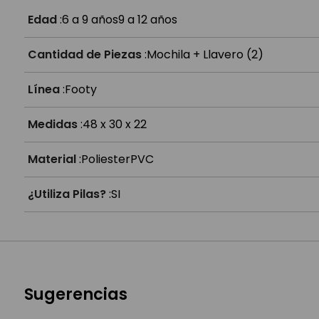
¿Las luces funcionan a pilas?
Edad
:
6 a 9 años
9 a 12 años
Cantidad de Piezas
:
Mochila + Llavero (2)
Línea
:
Footy
Medidas
:
48 x 30 x 22
Material
:
Poliester
PVC
¿Utiliza Pilas?
:
SI
Sugerencias