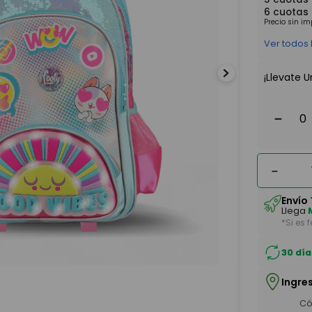
6
cuotas
Precio sin i
Ver todos
¡Llevate U
－
－
Envío
Llega
*Si es 
30 día
Ingre