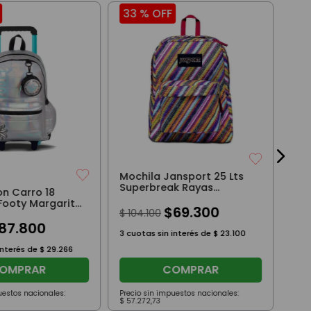
33 %
OFF
32
Moc
Sup
Fon
$
9
3
cuo
Mochila Jansport 25 Lts
Superbreak Rayas
on Carro 18
Multicolores Original
Footy Margarita
$
69
.
300
$
104
.
100
87
.
800
3
cuotas sin interés de
$
23
.
100
interés de
$
29
.
266
OMPRAR
COMPRAR
uestos nacionales:
Precio sin impuestos nacionales:
Prec
$
57
.
272
,
73
$
51
.