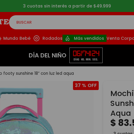
3 cuotas sin interés a partir de $49.999
BUSCAR
CADOS
Mundo Bebé
Rodados
Más vendidos
Venta Corpo
06
17
41
24
DÍA DEL NIÑO
DÍAS
HS.
MIN.
SEG.
o footy sunshine 18” con luz led aqua
37 %
Mochi
Sunsh
Aqua
$
83
.
3
cuotas 