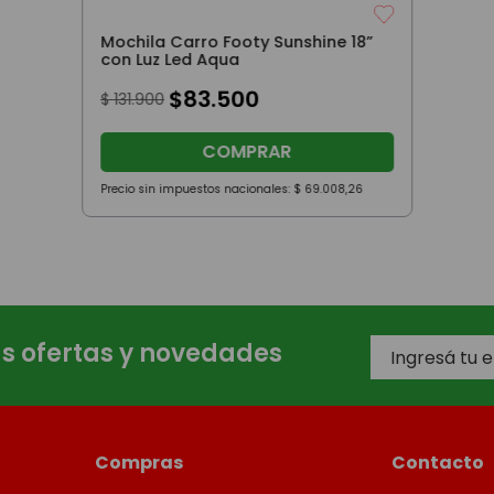
Mochila Carro Footy Sunshine 18”
con Luz Led Aqua
$
83
.
500
$
131
.
900
COMPRAR
Precio sin impuestos nacionales:
$
69
.
008
,
26
as ofertas y novedades
Compras
Contacto