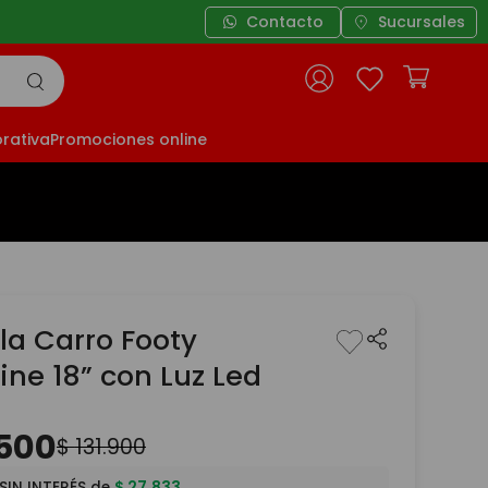
Contacto
Sucursales
rativa
Promociones online
la Carro Footy
ine 18” con Luz Led
500
$
131
.
900
SIN INTERÉS de
$
27
.
833