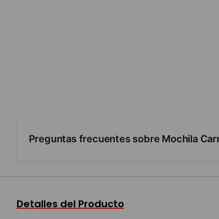
Preguntas frecuentes sobre Mochila Car
¿Tiene carro y luces?
¿Para qué nivel sirve?
Detalles del Producto