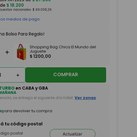
 de
$
18
.
200
mpuestos nacionales:
$
69
.
008
,
26
 los medios de pago
na Bolsa Para Regalo!
Shopping Bag Chica El Mundo del
＋
Juguete
$
1200
,
00
COMPRAR
＋
TURBO
en CABA y GBA
MAÑANA
feriado, se entrega el siguiente día hábil.
Ver zonas
s
para devolver tu compra
sá tu código postal
Actualizar