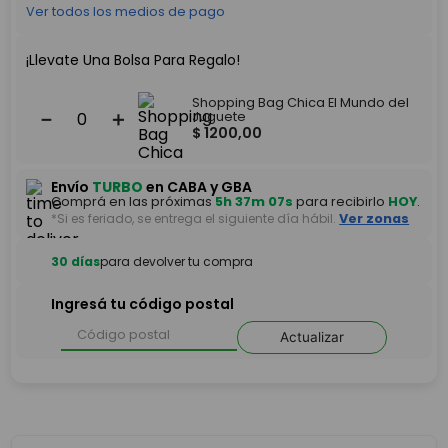
Ver todos los medios de pago
¡Llevate Una Bolsa Para Regalo!
Shopping Bag Chica El Mundo del
－
＋
Juguete
$
1200
,
00
Envío
TURBO
en CABA y GBA
Comprá en las próximas
5h 37m 07s
para recibirlo
HOY
.
*Si es feriado, se entrega el siguiente día hábil.
Ver zonas
30 días
para devolver tu compra
Ingresá tu código postal
Actualizar