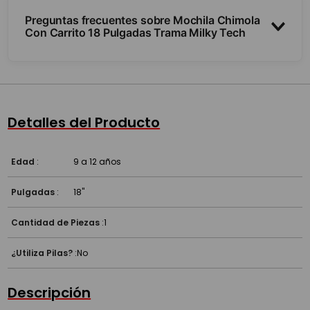
Preguntas frecuentes sobre Mochila Chimola
Con Carrito 18 Pulgadas Trama Milky Tech
¿Tiene carro y ruedas?
¿Para qué nivel sirve?
Detalles del Producto
¿Entran carpetas tamaño A4?
Edad
:
9 a 12 años
Pulgadas
:
18''
Cantidad de Piezas
:
1
¿Utiliza Pilas?
:
No
Descripción