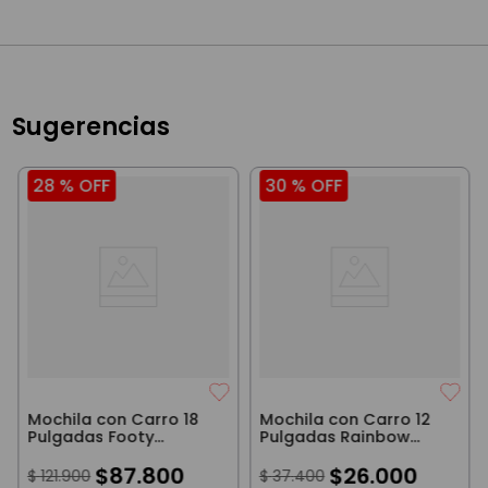
Sugerencias
28 %
OFF
30 %
OFF
Mochila con Carro 18
Mochila con Carro 12
Pulgadas Footy
Pulgadas Rainbow
Margarita Plata
Magic Rosa
$
87
.
800
$
26
.
000
$
121
.
900
$
37
.
400