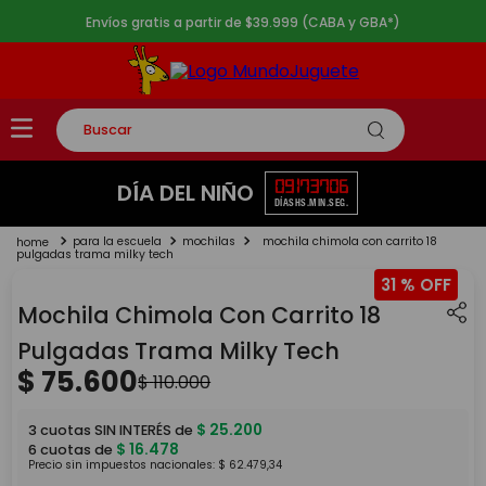
Envíos gratis a partir de $39.999 (CABA y GBA*)
Buscar
TÉRMINOS MÁS BUSCADOS
09
17
37
06
DÍA DEL NIÑO
DÍAS
HS.
MIN.
SEG.
1
.
rompecabezas
para la escuela
mochilas
mochila chimola con carrito 18
2
.
lego
pulgadas trama milky tech
31 %
3
.
peluche
Mochila Chimola Con Carrito 18
4
.
monopatin
Pulgadas Trama Milky Tech
5
.
toy story
$
75
.
600
$
110
.
000
$
25
.
200
3
cuotas SIN INTERÉS de
$
16
.
478
6
cuotas de
Precio sin impuestos nacionales:
$
62
.
479
,
34