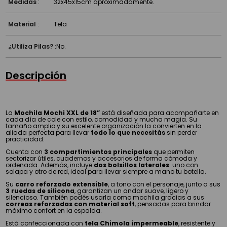
Medidas
:
32x45x15cm aproximadamente.
Material
:
Tela
¿Utiliza Pilas?
:
No.
Descripción
La
Mochila Mochi XXL de 18”
está diseñada para acompañarte en
cada día de cole con estilo, comodidad y mucha magia. Su
tamaño amplio y su excelente organización la convierten en la
aliada perfecta para llevar
todo lo que necesitás
sin perder
practicidad.
Cuenta con
3 compartimientos principales
que permiten
sectorizar útiles, cuadernos y accesorios de forma cómoda y
ordenada. Además, incluye
dos bolsillos laterales
: uno con
solapa y otro de red, ideal para llevar siempre a mano tu botella.
Su
carro reforzado extensible
, a tono con el personaje, junto a sus
3 ruedas de silicona
, garantizan un andar suave, ligero y
silencioso. También podés usarla como mochila gracias a sus
correas reforzadas con material soft
, pensadas para brindar
máximo confort en la espalda.
Está confeccionada con
tela Chimola impermeable
, resistente y