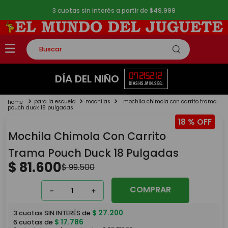
3 cuotas sin interés a partir de $49.999
Buscar
TÉRMINOS MÁS BUSCADOS
07
21
52
12
DÍA DEL NIÑO
DÍAS
HS.
MIN.
SEG.
1
.
rompecabezas
para la escuela
mochilas
mochila chimola con carrito trama
2
.
lego
pouch duck 18 pulgadas
18 %
3
.
peluche
Mochila Chimola Con Carrito
4
.
monopatin
Trama Pouch Duck 18 Pulgadas
5
.
toy story
$
81
.
600
$
99
.
500
COMPRAR
－
＋
$
27
.
200
3
cuotas SIN INTERÉS de
$
17
.
786
6
cuotas de