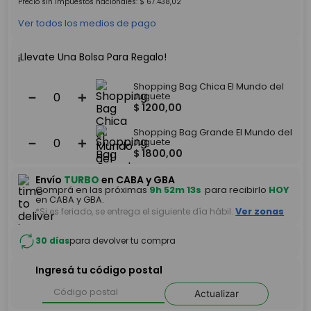
Precio sin impuestos nacionales:
$
67
.
438
,
02
Ver todos los medios de pago
¡Llevate Una Bolsa Para Regalo!
Shopping Bag Chica El Mundo del
－
＋
Juguete
$
1200
,
00
Shopping Bag Grande El Mundo del
－
＋
Juguete
$
1800
,
00
Envío
TURBO
en CABA y GBA
Comprá en las próximas
9h 52m 13s
para recibirlo
HOY
en CABA y GBA.
*Si es feriado, se entrega el siguiente día hábil.
Ver zonas
30 días
para devolver tu compra
Ingresá tu código postal
Actualizar