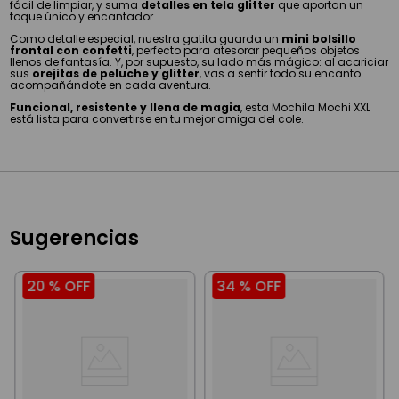
fácil de limpiar, y suma
detalles en tela glitter
que aportan un
toque único y encantador.
Como detalle especial, nuestra gatita guarda un
mini bolsillo
frontal con confetti
, perfecto para atesorar pequeños objetos
llenos de fantasía. Y, por supuesto, su lado más mágico: al acariciar
sus
orejitas de peluche y glitter
, vas a sentir todo su encanto
acompañándote en cada aventura.
Funcional, resistente y llena de magia
, esta Mochila Mochi XXL
está lista para convertirse en tu mejor amiga del cole.
Sugerencias
20 %
OFF
34 %
OFF