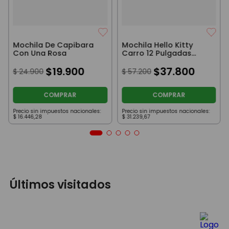
Mochila De Capibara
Mochila Hello Kitty
Con Una Rosa
Carro 12 Pulgadas
Planet Violeta
$
19
.
900
$
37
.
800
$
24
.
900
$
57
.
200
COMPRAR
COMPRAR
Precio sin impuestos nacionales:
Precio sin impuestos nacionales:
$
16
.
446
,
28
$
31
.
239
,
67
Últimos visitados