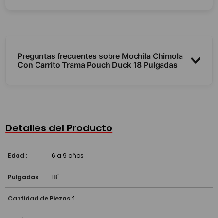
Preguntas frecuentes sobre Mochila Chimola
Con Carrito Trama Pouch Duck 18 Pulgadas
¿Tiene carrito con ruedas?
¿Tiene luces?
Detalles del Producto
¿Es resistente?
Edad
:
6 a 9 años
Pulgadas
:
18''
Cantidad de Piezas
:
1