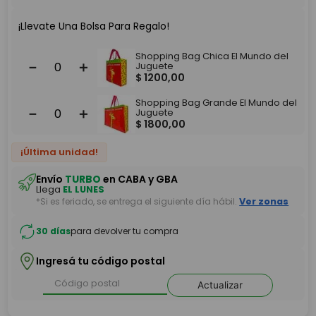
¡Llevate Una Bolsa Para Regalo!
Shopping Bag Chica El Mundo del
－
＋
Juguete
$
1200
,
00
Shopping Bag Grande El Mundo del
－
＋
Juguete
$
1800
,
00
¡Última unidad!
Envío
TURBO
en CABA y GBA
Llega
EL LUNES
*Si es feriado, se entrega el siguiente día hábil.
Ver zonas
30 días
para devolver tu compra
Ingresá tu código postal
Actualizar