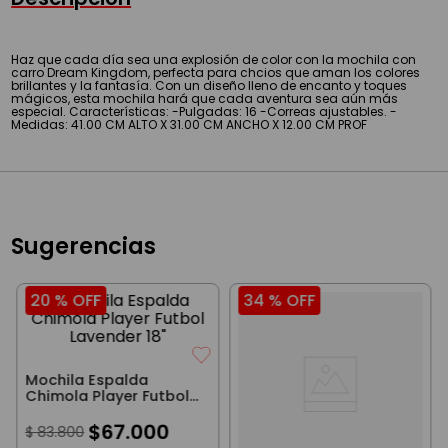
Haz que cada día sea una explosión de color con la mochila con
carro Dream Kingdom, perfecta para chcios que aman los colores
brillantes y la fantasía. Con un diseño lleno de encanto y toques
mágicos, esta mochila hará que cada aventura sea aún más
especial. Características: -Pulgadas: 16 -Correas ajustables. -
Medidas: 41.00 CM ALTO X 31.00 CM ANCHO X 12.00 CM PROF
Sugerencias
20 %
OFF
34 %
OFF
Mochila Espalda
Chimola Player Futbol
Lavender 18"
$
67
.
000
$
83
.
800