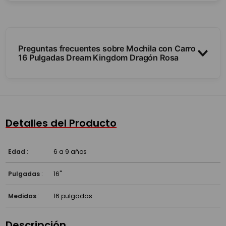
Preguntas frecuentes sobre Mochila con Carro
16 Pulgadas Dream Kingdom Dragón Rosa
¿Tiene carro y ruedas?
¿Para qué nivel sirve?
Detalles del Producto
Edad
:
6 a 9 años
Pulgadas
:
16''
Medidas
:
16 pulgadas
Descripción