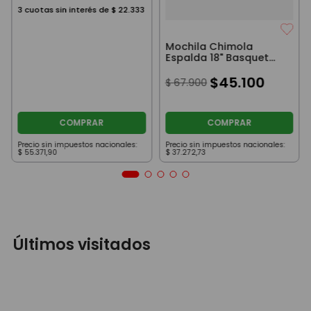
3
cuotas sin interés de
$
22
.
333
Mochila Chimola
Espalda 18" Basquet
Gris Y Naranja
$
45
.
100
$
67
.
900
COMPRAR
COMPRAR
Precio sin impuestos nacionales:
Precio sin impuestos nacionales:
$
55
.
371
,
90
$
37
.
272
,
73
Últimos visitados