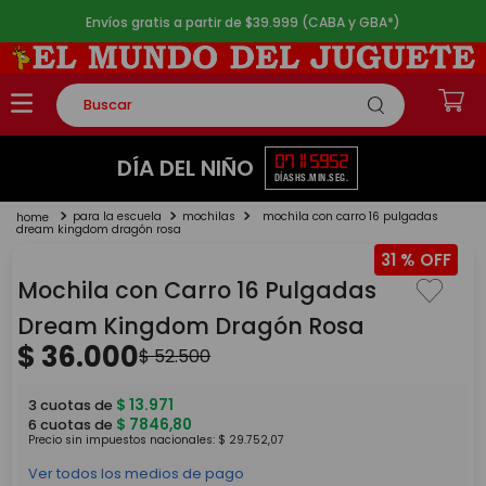
Envíos gratis a partir de $39.999 (CABA y GBA*)
Buscar
TÉRMINOS MÁS BUSCADOS
07
11
59
52
DÍA DEL NIÑO
DÍAS
HS.
MIN.
SEG.
1
.
rompecabezas
para la escuela
mochilas
mochila con carro 16 pulgadas
2
.
lego
dream kingdom dragón rosa
31 %
3
.
peluche
Mochila con Carro 16 Pulgadas
4
.
monopatin
Dream Kingdom Dragón Rosa
5
.
toy story
$
36
.
000
$
52
.
500
$
13
.
971
3
cuotas de
$
7846
,
80
6
cuotas de
Precio sin impuestos nacionales:
$
29
.
752
,
07
Ver todos los medios de pago