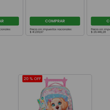
AR
COMPRAR
C
cionales:
Precio sin impuestos nacionales:
Precio sin imp
$
41
.
239
,
67
$
26
.
446
,
28
20 %
OFF