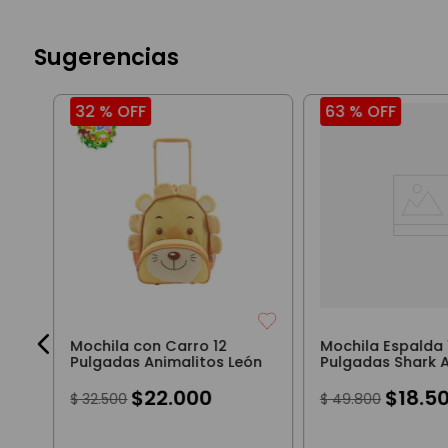
Sugerencias
32 %
OFF
63 %
OFF
a
0
Mochila con Carro 12
Mochila Espalda 
Pulgadas Animalitos León
Pulgadas Shark 
Tiburón Celeste
$
22
.
000
$
18
.
5
$
32
.
500
$
49
.
800