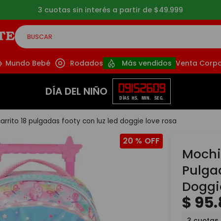
3 cuotas sin interés a partir de $49.999
BUSCAR
CADOS
Mundo Bebé
Rodados
Más vendidos
Venta Corpo
09
15
26
07
DÍA DEL NIÑO
DÍAS
HS.
MIN.
SEG.
arrito 18 pulgadas footy con luz led doggie love rosa
20 %
Mochil
Pulga
Doggi
$
95
.
3
cuotas 