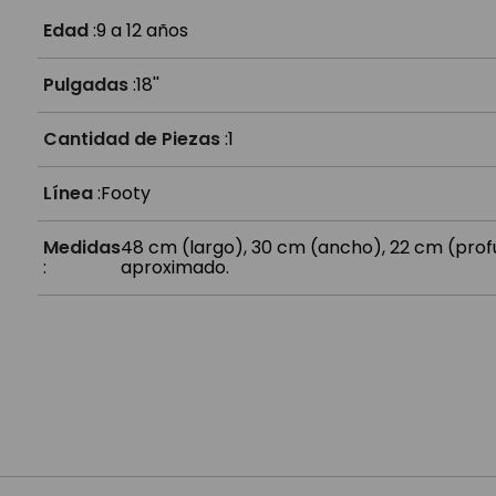
¿Las luces funcionan a pilas?
Edad
:
9 a 12 años
Pulgadas
:
18''
Cantidad de Piezas
:
1
Línea
:
Footy
Medidas
48 cm (largo), 30 cm (ancho), 22 cm (pro
:
aproximado.