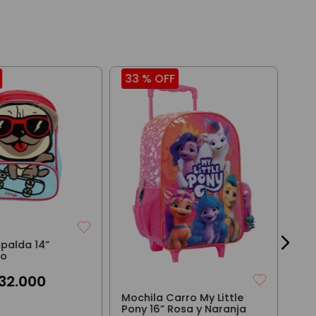
33 %
OFF
36
Moc
Led
$
12
3
cuo
spalda 14”
jo
32
.
000
Mochila Carro My Little
Pony 16” Rosa y Naranja