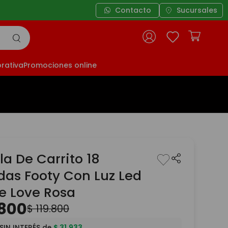
Contacto
Sucursales
Envíos gratis
rativa
Promociones online
a De Carrito 18
das Footy Con Luz Led
e Love Rosa
800
$
119
.
800
SIN INTERÉS de
$
31
.
933