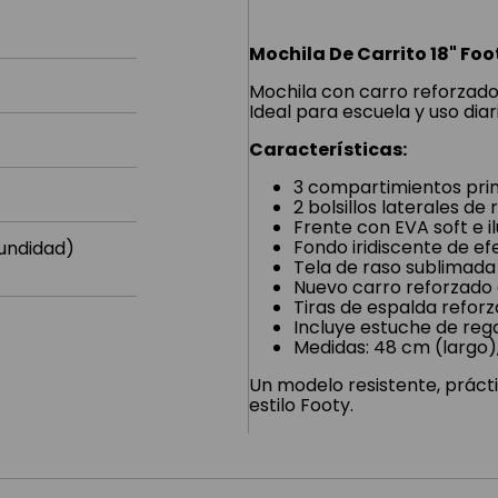
Mochila De Carrito 18" Foo
Mochila con carro reforzado,
Ideal para escuela y uso diar
Características:
3 compartimientos prin
2 bolsillos laterales de
Frente con EVA soft e i
Fondo iridiscente de efe
fundidad)
Tela de raso sublimada 
Nuevo carro reforzado c
Tiras de espalda reforz
Incluye estuche de rega
Medidas: 48 cm (largo)
Un modelo resistente, práct
estilo Footy.