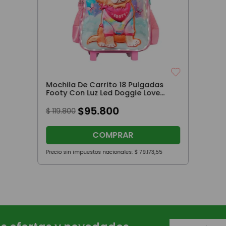
Mochila De Carrito 18 Pulgadas
Footy Con Luz Led Doggie Love
Rosa
$
95
.
800
$
119
.
800
COMPRAR
Precio sin impuestos nacionales:
$
79
.
173
,
55