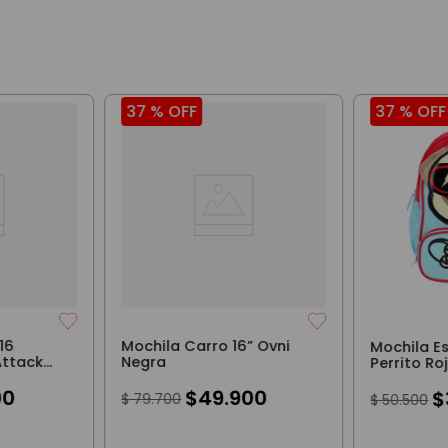
37 %
OFF
37 %
OFF
16
Mochila Carro 16” Ovni
Mochila E
Attack
Negra
Perrito Ro
00
$
49
.
900
$
$
79
.
700
$
50
.
500