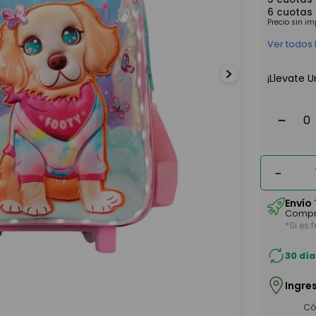
6
cuotas
Precio sin i
Ver todos
¡Llevate U
－
－
Envío
Compr
*Si es 
30 día
Ingre