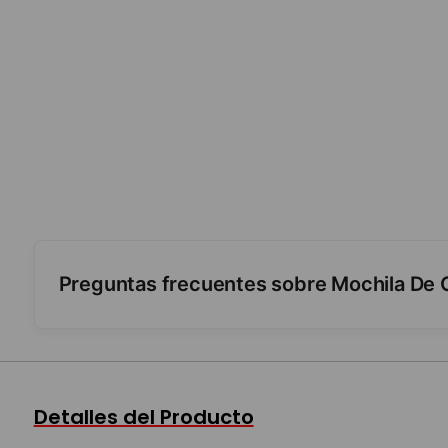
Preguntas frecuentes sobre Mochila De 
¿Tiene carro y luces?
¿Para qué nivel sirve?
Detalles del Producto