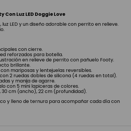
ty Con Luz LED Doggie Love
 luz LED y un diseño adorable con perrito en relieve.
io.
cipales con cierre.
 red reforzados para botella.
lustración en relieve de perrito con pañuelo Footy.
cto brillante.
con mariposas y lentejuelas reversibles.
on 2 ruedas dobles de silicona (4 ruedas en total).
adas y manija de agarre.
lo con 5 mini lapiceras de colores.
, 30 cm (ancho), 22 cm (profundidad).
ico y lleno de ternura para acompañar cada día con