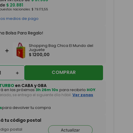
 de
$
20
.
881
mpuestos nacionales:
$
79
.
173
,
55
 los medios de pago
na Bolsa Para Regalo!
Shopping Bag Chica El Mundo del
＋
Juguete
$
1200
,
00
COMPRAR
＋
TURBO
en CABA y GBA
á en las próximas
3h 26m 08s
para recibirlo
HOY
.
feriado, se entrega el siguiente día hábil.
Ver zonas
s
para devolver tu compra
sá tu código postal
Actualizar