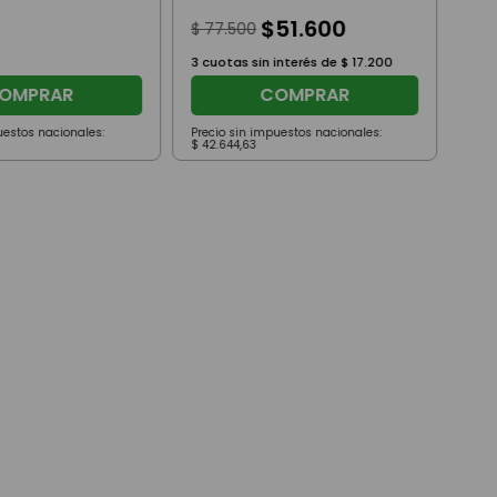
$
51
.
600
$
77
.
500
3
cuotas sin interés de
$
17
.
200
OMPRAR
COMPRAR
uestos nacionales:
Precio sin impuestos nacionales:
Prec
$
42
.
644
,
63
$
67
.