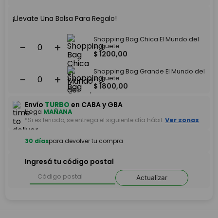
¡Llevate Una Bolsa Para Regalo!
Shopping Bag Chica El Mundo del
－
＋
Juguete
$
1200
,
00
Shopping Bag Grande El Mundo del
－
＋
Juguete
$
1800
,
00
Envío
TURBO
en CABA y GBA
Llega
MAÑANA
*Si es feriado, se entrega el siguiente día hábil.
Ver zonas
30 días
para devolver tu compra
Ingresá tu código postal
Actualizar