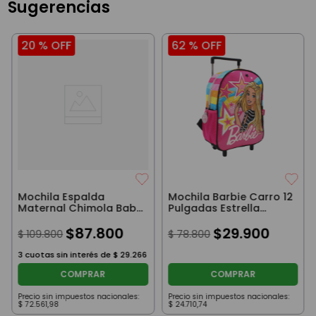
Sugerencias
20 %
OFF
62 %
OFF
Mochila Espalda
Mochila Barbie Carro 12
Maternal Chimola Baby
Pulgadas Estrella
Sweet Journey Camel
Negro
$
87
.
800
$
29
.
900
$
109
.
800
$
78
.
800
3
cuotas sin interés de
$
29
.
266
COMPRAR
COMPRAR
Precio sin impuestos nacionales:
Precio sin impuestos nacionales:
$
72
.
561
,
98
$
24
.
710
,
74