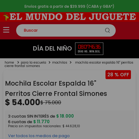
Envíos gratis a partir de $39.999 (CABA y GBA*)
Buscar
TÉRMINOS MÁS BUSCADOS
08
07
46
36
DÍA DEL NIÑO
DÍAS
HS.
MIN.
SEG.
1
.
rompecabezas
para la escuela
mochilas
mochila escolar espalda 16" perritos
2
.
lego
cierre frontal simones
28 %
3
.
peluche
Mochila Escolar Espalda 16"
4
.
monopatin
Perritos Cierre Frontal Simones
5
.
toy story
$
54
.
000
$
75
.
000
$
18
.
000
3
cuotas SIN INTERÉS de
$
11
.
770
6
cuotas de
Precio sin impuestos nacionales:
$
44
.
628
,
10
Ver todos los medios de pago