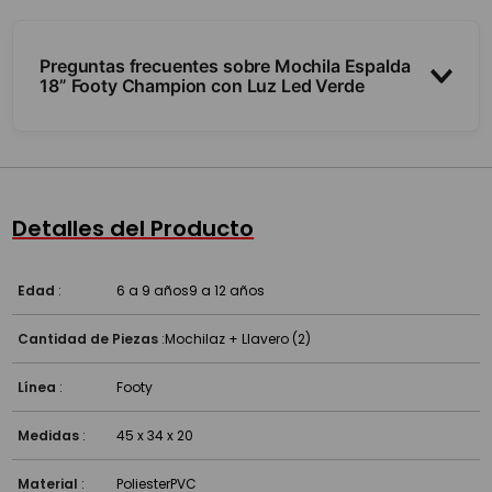
Preguntas frecuentes sobre Mochila Espalda
18” Footy Champion con Luz Led Verde
¿Qué tamaño es?
¿Tiene luces?
Detalles del Producto
¿Es resistente?
Edad
:
6 a 9 años
9 a 12 años
Cantidad de Piezas
:
Mochilaz + Llavero (2)
Línea
:
Footy
Medidas
:
45 x 34 x 20
Material
:
Poliester
PVC