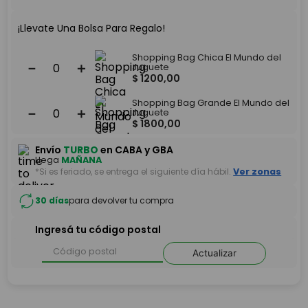
¡Llevate Una Bolsa Para Regalo!
Shopping Bag Chica El Mundo del
－
＋
Juguete
$
1200
,
00
Shopping Bag Grande El Mundo del
－
＋
Juguete
$
1800
,
00
Envío
TURBO
en CABA y GBA
Llega
MAÑANA
*Si es feriado, se entrega el siguiente día hábil.
Ver zonas
30 días
para devolver tu compra
Ingresá tu código postal
Actualizar