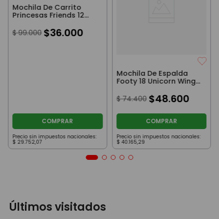
Mochila De Carrito
Princesas Friends 12
Pulgadas Violeta
$
36
.
000
$
99
.
000
Mochila De Espalda
Footy 18 Unicorn Wings
Con Luz Led A Pila Rosa
Y Violeta
$
48
.
600
$
74
.
400
COMPRAR
COMPRAR
Precio sin impuestos nacionales:
Precio sin impuestos nacionales:
$
29
.
752
,
07
$
40
.
165
,
29
Últimos visitados