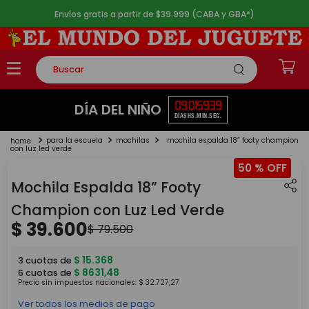
Envíos gratis a partir de $39.999 (CABA y GBA*)
Buscar
TÉRMINOS MÁS BUSCADOS
09
01
59
39
DÍA DEL NIÑO
DÍAS
HS.
MIN.
SEG.
1
.
rompecabezas
para la escuela
mochilas
mochila espalda 18” footy champion
2
.
lego
con luz led verde
50 %
3
.
peluche
Mochila Espalda 18” Footy
4
.
monopatin
Champion con Luz Led Verde
5
.
toy story
$
39
.
600
$
79
.
500
$
15
.
368
3
cuotas de
$
8631
,
48
6
cuotas de
Precio sin impuestos nacionales:
$
32
.
727
,
27
Ver todos los medios de pago