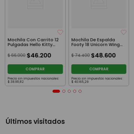
Mochila Con Carrito 12
Mochila De Espalda
Pulgadas Hello Kitty
Footy 18 Unicorn Wings
Grafitti Negro
Con Luz Led A Pila
$
46
.
200
Celeste Y Rosa
$
48
.
600
$
66
.
000
$
74
.
400
COMPRAR
COMPRAR
Precio sin impuestos nacionales:
Precio sin impuestos nacionales:
$
38
.
181
,
82
$
40
.
165
,
29
Últimos visitados