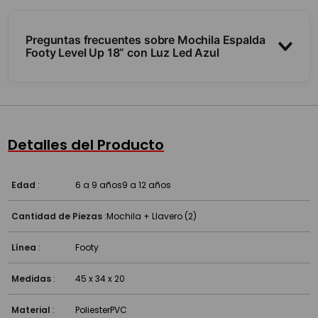
Preguntas frecuentes sobre Mochila Espalda
Footy Level Up 18” con Luz Led Azul
¿Qué tamaño es?
¿Tiene luces?
Detalles del Producto
¿Es resistente?
Edad
:
6 a 9 años
9 a 12 años
Cantidad de Piezas
:
Mochila + Llavero (2)
Línea
:
Footy
Medidas
:
45 x 34 x 20