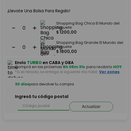
¡Llevate Una Bolsa Para Regalo!
Shopping Bag Chica El Mundo del
－
＋
Juguete
$
1200
,
00
Shopping Bag Grande El Mundo del
－
＋
Juguete
$
1800
,
00
Envío
TURBO
en CABA y GBA
Comprá en las próximas
6h 05m 30s
para recibirlo
HOY
.
*Si es feriado, se entrega el siguiente día hábil.
Ver zonas
30 días
para devolver tu compra
Ingresá tu código postal
Actualizar