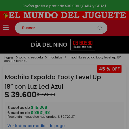
Envíos gratis a partir de $39.999 (CABA y GBA*)
Buscar
TÉRMINOS MÁS BUSCADOS
08
18
05
29
DÍA DEL NIÑO
DÍAS
HS.
MIN.
SEG.
1
.
rompecabezas
para la escuela
mochilas
mochila espalda footy level up 18”
2
.
lego
con luz led azul
45 %
3
.
peluche
Mochila Espalda Footy Level Up
4
.
monopatin
18” con Luz Led Azul
5
.
toy story
$
39
.
600
$
72
.
300
$
15
.
368
3
cuotas de
$
8631
,
48
6
cuotas de
Precio sin impuestos nacionales:
$
32
.
727
,
27
Ver todos los medios de pago