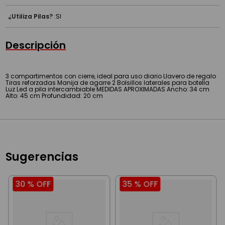
Material
:
Poliester
PVC
¿Utiliza Pilas?
:
SI
Descripción
3 compartimentos con cierre, ideal para uso diario Llavero de regalo
Tiras reforzadas Manija de agarre 2 Bolsillos laterales para botella
Luz Led a pila intercambiable MEDIDAS APROXIMADAS Ancho: 34 cm
Alto: 45 cm Profundidad: 20 cm
Sugerencias
30 %
OFF
35 %
OFF