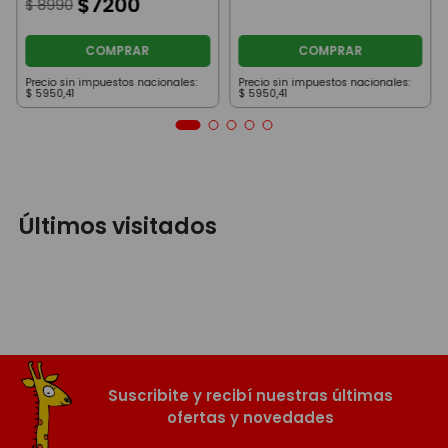
$
7200
$
8990
COMPRAR
COMPRAR
Precio sin impuestos nacionales:
Precio sin impuestos nacionales:
$
5950
,
41
$
5950
,
41
Últimos visitados
Suscribite y recibí nuestras últimas
ofertas y novedades