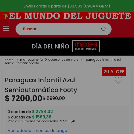
Envíos gratis a partir de $39.999 (CABA y GBA*)
Buscar
TÉRMINOS MÁS BUSCADOS
07
20
03
43
DÍA DEL NIÑO
DÍAS
HS.
MIN.
SEG.
1
.
rompecabezas
marroquinería
accesorios de viaje
paraguas infantil azul
2
.
lego
semiautomático footy
20 %
3
.
peluche
Paraguas Infantil Azul
4
.
monopatin
Semiautomático Footy
5
.
toy story
$
7200
,
00
$
8990
,
00
$
2794
,
32
3
cuotas de
$
1569
,
36
6
cuotas de
Precio sin impuestos nacionales:
$
5950
,
41
Ver todos los medios de pago