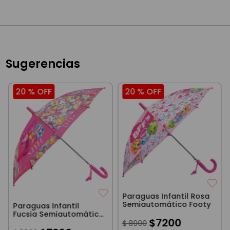
Sugerencias
20 %
OFF
20 %
OFF
Paraguas Infantil Rosa
Semiautomático Footy
Paraguas Infantil
Fucsia Semiautomático
$
7200
Footy
$
8990