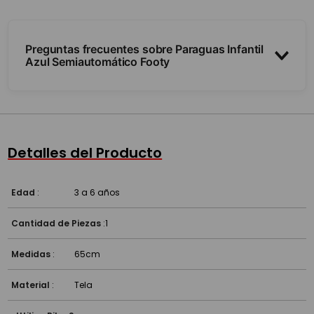
Preguntas frecuentes sobre Paraguas Infantil
Azul Semiautomático Footy
¿Es semiautomático?
¿Para qué edad es?
Detalles del Producto
Edad
:
3 a 6 años
Cantidad de Piezas
:
1
Medidas
:
65cm
Material
:
Tela