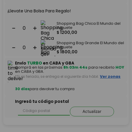
¡Llevate Una Bolsa Para Regalo!
Shopping Bag Chica El Mundo del
－
＋
Juguete
$
1200
,
00
Shopping Bag Grande El Mundo del
－
＋
Juguete
$
1800
,
00
Envío
TURBO
en CABA y GBA
Comprá en las próximas
8h 03m 44s
para recibirlo
HOY
en CABA y GBA.
*Si es feriado, se entrega el siguiente día hábil.
Ver zonas
30 días
para devolver tu compra
Ingresá tu código postal
Actualizar