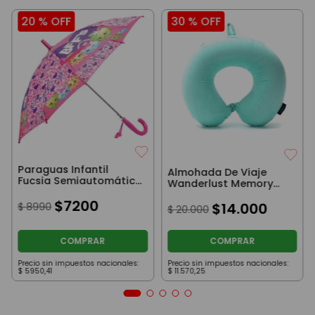
20 %
OFF
30 %
OFF
Paraguas Infantil
Almohada De Viaje
Fucsia Semiautomático
Wanderlust Memory
Footy
Aqua
$
7200
$
14
.
000
$
8990
$
20
.
000
COMPRAR
COMPRAR
Precio sin impuestos nacionales:
Precio sin impuestos nacionales:
$
5950
,
41
$
11
.
570
,
25