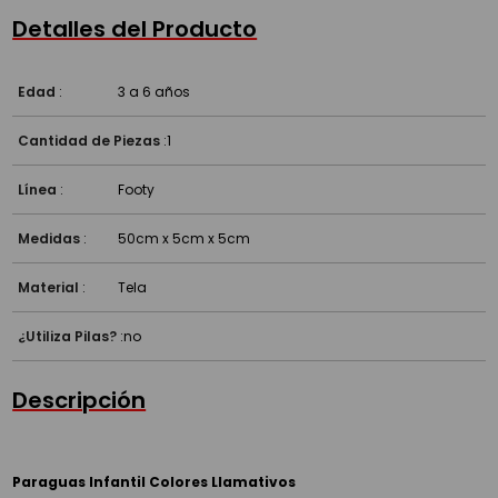
¿Para qué edad es?
Detalles del Producto
Edad
:
3 a 6 años
Cantidad de Piezas
:
1
Línea
:
Footy
Medidas
:
50cm x 5cm x 5cm
Material
:
Tela
¿Utiliza Pilas?
:
no
Descripción
Paraguas Infantil Colores Llamativos