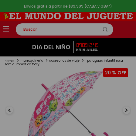
Envíos gratis a partir de $39.999 (CABA y GBA*)
Buscar
TÉRMINOS MÁS BUSCADOS
07
09
12
45
DÍA DEL NIÑO
DÍAS
HS.
MIN.
SEG.
1
.
rompecabezas
marroquinería
accesorios de viaje
paraguas infantil rosa
2
.
lego
semiautomático footy
20 %
3
.
peluche
4
.
monopatin
5
.
toy story