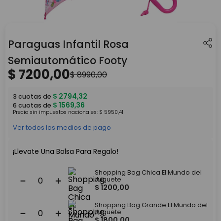
Paraguas Infantil Rosa
Semiautomático Footy
$
7200
,
00
$
8990
,
00
$
2794
,
32
3
cuotas de
$
1569
,
36
6
cuotas de
Precio sin impuestos nacionales:
$
5950
,
41
Ver todos los medios de pago
¡Llevate Una Bolsa Para Regalo!
Shopping Bag Chica El Mundo del
－
＋
Juguete
$
1200
,
00
Shopping Bag Grande El Mundo del
－
＋
Juguete
$
1800
,
00