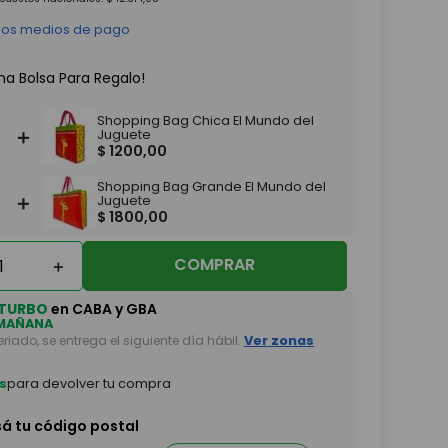
 los medios de pago
na Bolsa Para Regalo!
Shopping Bag Chica El Mundo del
＋
Juguete
$
1200
,
00
Shopping Bag Grande El Mundo del
＋
Juguete
$
1800
,
00
COMPRAR
＋
TURBO
en CABA y GBA
MAÑANA
feriado, se entrega el siguiente día hábil.
Ver zonas
s
para devolver tu compra
sá tu código postal