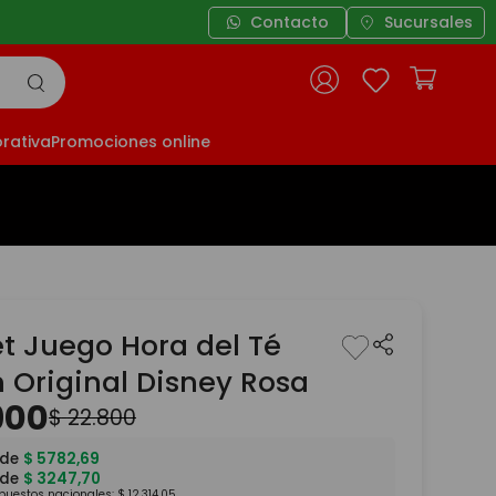
Contacto
3 cuotas sin interés a
Sucursales
rativa
Promociones online
et Juego Hora del Té
n Original Disney Rosa
900
$
22
.
800
 de
$
5782
,
69
 de
$
3247
,
70
mpuestos nacionales:
$
12
.
314
,
05