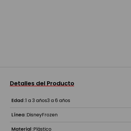
Detalles del Producto
Edad
:
1 a 3 años
3 a 6 años
Línea
:
Disney
Frozen
Material
:
Plástico