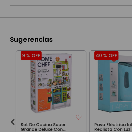
Sugerencias
9 %
OFF
40 %
OFF
n
Set De Cocina Super
Pava Eléctrica Inf
Grande Deluxe Con
Realista Con Luz