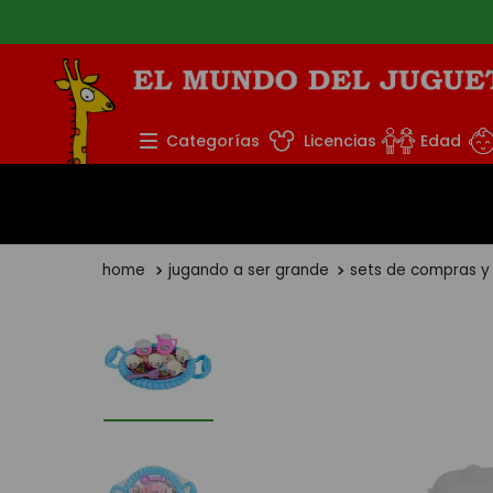
TÉRMINOS MÁS BUS
Categorías
Licencias
Edad
1
.
rompecabezas
2
.
lego
3
.
peluche
jugando a ser grande
sets de compras y
4
.
monopatin
5
.
toy story