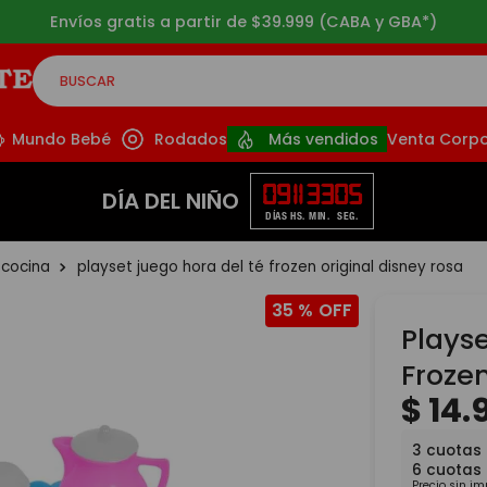
Envíos gratis a partir de $39.999 (CABA y GBA*)
BUSCAR
CADOS
Mundo Bebé
Rodados
Más vendidos
Venta Corpo
09
11
33
03
DÍA DEL NIÑO
DÍAS
HS.
MIN.
SEG.
 cocina
playset juego hora del té frozen original disney rosa
35 %
Plays
Froze
$
14
.
3
cuotas
6
cuotas
Precio sin i