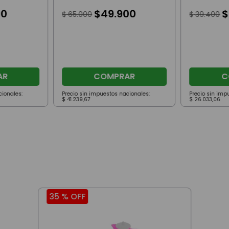
Accesorios Luz Y Sonido
Compras 
00
64 Piezas
$
49
.
900
$
$
65
.
000
$
39
.
400
AR
COMPRAR
C
cionales:
Precio sin impuestos nacionales:
Precio sin imp
$
41
.
239
,
67
$
26
.
033
,
06
35 %
OFF