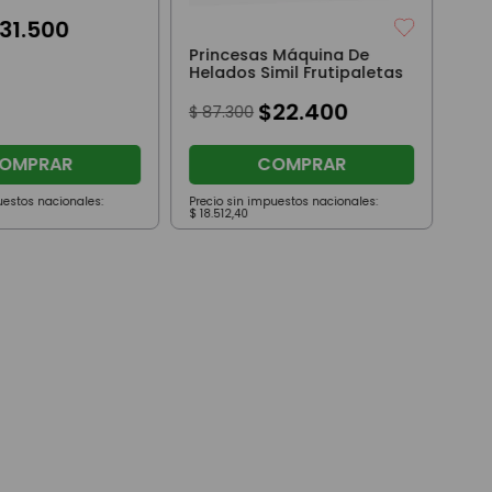
Con Accesorios
31
.
500
Princesas Máquina De
Helados Simil Frutipaletas
$
22
.
400
$
87
.
300
OMPRAR
COMPRAR
uestos nacionales:
Precio sin impuestos nacionales:
Prec
$
18
.
512
,
40
$
58
.