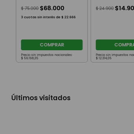
Accesorios Luz Y Sonido
104 Piezas
$
68
.
000
$
14
.
9
$
75
.
000
$
24
.
900
3
cuotas sin interés de
$
22
.
666
COMPRAR
COMPR
Precio sin impuestos nacionales:
Precio sin impuestos na
$
56
.
198
,
35
$
12
.
314
,
05
Últimos visitados