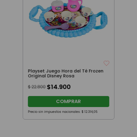
Playset Juego Hora del Té Frozen
Original Disney Rosa
$
14
.
900
$
22
.
800
COMPRAR
Precio sin impuestos nacionales:
$
12
.
314
,
05