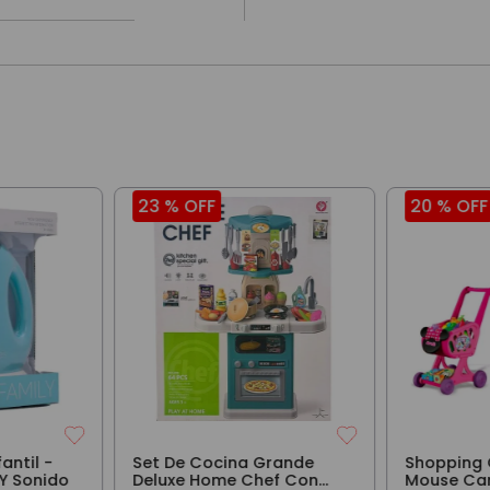
23 %
OFF
20 %
OFF
antil -
Set De Cocina Grande
Shopping 
 Y Sonido
Deluxe Home Chef Con
Mouse Car