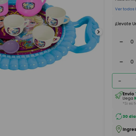
Ver todos
¡Llevate U
－
－
－
Envío
Llega
*Si es 
30 día
Ingre