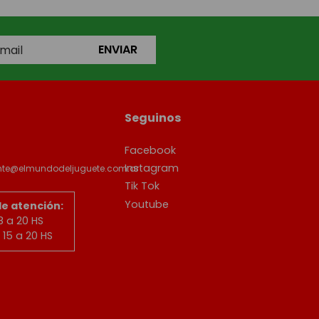
ENVIAR
Seguinos
Facebook
Instagram
ente@elmundodeljuguete.com.ar
Tik Tok
Youtube
de atención:
8 a 20 HS
15 a 20 HS