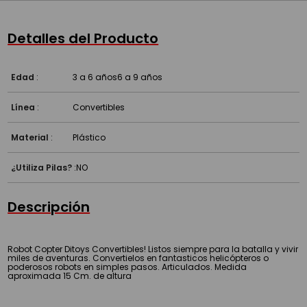
Detalles del Producto
Edad
:
3 a 6 años
6 a 9 años
Línea
:
Convertibles
Material
:
Plástico
¿Utiliza Pilas?
:
NO
Descripción
Robot Copter Ditoys Convertibles! Listos siempre para la batalla y vivir
miles de aventuras. Convertielos en fantasticos helicópteros o
poderosos robots en simples pasos. Articulados. Medida
aproximada 15 Cm. de altura