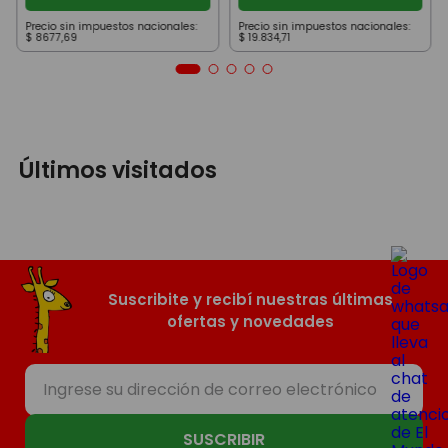
Precio sin impuestos nacionales:
Precio sin impuestos nacionales:
$
8677
,
69
$
19
.
834
,
71
Últimos visitados
Suscribite y recibí nuestras últimas
ofertas y novedades
SUSCRIBIR