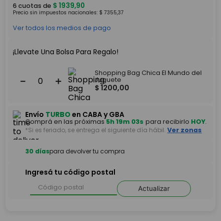
$
1939
,
90
6
cuotas de
Precio sin impuestos nacionales:
$
7355
,
37
Ver todos los medios de pago
¡Llevate Una Bolsa Para Regalo!
Shopping Bag Chica El Mundo del
－
＋
Juguete
$
1200
,
00
Envío
TURBO
en CABA y GBA
Comprá en las próximas
5h 19m 03s
para recibirlo
HOY
.
*Si es feriado, se entrega el siguiente día hábil.
Ver zonas
30 días
para devolver tu compra
Ingresá tu código postal
Actualizar