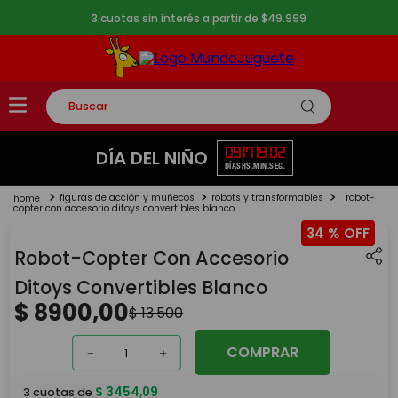
3 cuotas sin interés a partir de $49.999
Buscar
TÉRMINOS MÁS BUSCADOS
09
17
19
01
DÍA DEL NIÑO
DÍAS
HS.
MIN.
SEG.
1
.
rompecabezas
figuras de acción y muñecos
robots y transformables
robot-
2
.
lego
copter con accesorio ditoys convertibles blanco
34 %
3
.
peluche
Robot-Copter Con Accesorio
4
.
monopatin
Ditoys Convertibles Blanco
5
.
toy story
$
8900
,
00
$
13
.
500
COMPRAR
－
＋
$
3454
,
09
3
cuotas de