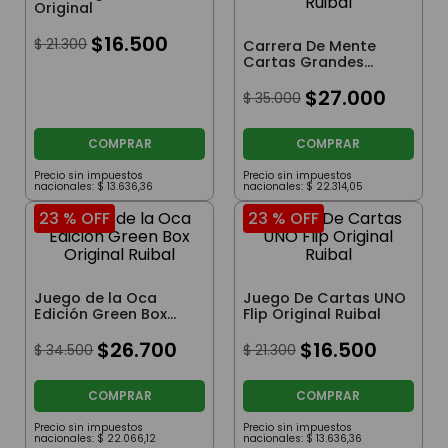
Original
$
16
.
500
$
21
.
300
Carrera De Mente
Cartas Grandes
Preguntas En
Formato Compacto
$
27
.
000
$
35
.
000
Ruibal
COMPRAR
COMPRAR
Precio sin impuestos
Precio sin impuestos
nacionales:
$
13
.
636
,
36
nacionales:
$
22
.
314
,
05
23 %
OFF
23 %
OFF
Juego de la Oca
Juego De Cartas UNO
Edición Green Box
Flip Original Ruibal
Original Ruibal
$
26
.
700
$
16
.
500
$
34
.
500
$
21
.
300
COMPRAR
COMPRAR
Precio sin impuestos
Precio sin impuestos
nacionales:
$
22
.
066
,
12
nacionales:
$
13
.
636
,
36