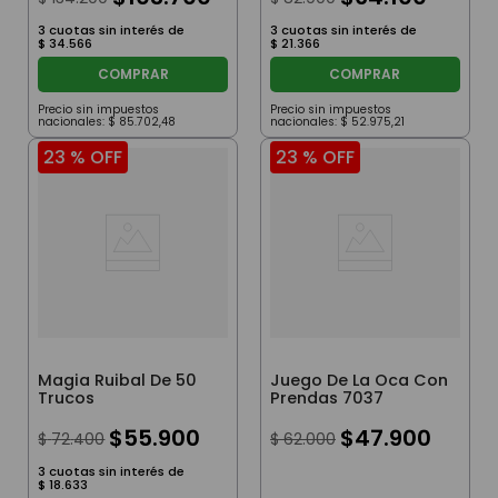
3
cuotas sin interés de
3
cuotas sin interés de
$
34
.
566
$
21
.
366
COMPRAR
COMPRAR
Precio sin impuestos
Precio sin impuestos
nacionales:
$
85
.
702
,
48
nacionales:
$
52
.
975
,
21
23 %
OFF
23 %
OFF
Magia Ruibal De 50
Juego De La Oca Con
Trucos
Prendas 7037
$
55
.
900
$
47
.
900
$
72
.
400
$
62
.
000
3
cuotas sin interés de
$
18
.
633