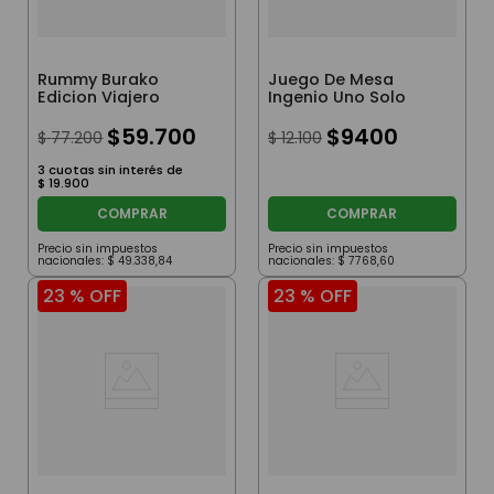
Rummy Burako
Juego De Mesa
Edicion Viajero
Ingenio Uno Solo
$
59
.
700
$
9400
$
77
.
200
$
12
.
100
3
cuotas sin interés de
$
19
.
900
COMPRAR
COMPRAR
Precio sin impuestos
Precio sin impuestos
nacionales:
$
49
.
338
,
84
nacionales:
$
7768
,
60
23 %
OFF
23 %
OFF