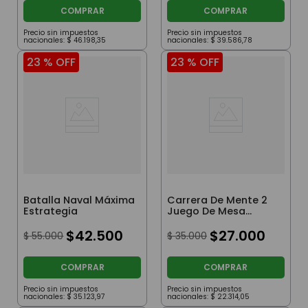
COMPRAR
COMPRAR
Precio sin impuestos
Precio sin impuestos
nacionales:
$
46
.
198
,
35
nacionales:
$
39
.
586
,
78
23 %
OFF
23 %
OFF
Batalla Naval Máxima
Carrera De Mente 2
Estrategia
Juego De Mesa
Cartas Familiar
$
42
.
500
$
27
.
000
$
55
.
000
$
35
.
000
COMPRAR
COMPRAR
Precio sin impuestos
Precio sin impuestos
nacionales:
$
35
.
123
,
97
nacionales:
$
22
.
314
,
05