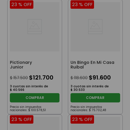
23 %
OFF
23 %
OFF
Pictionary
Un Bingo En Mi Casa
Junior
Ruibal
$
121
.
700
$
91
.
600
$
157
.
500
$
118
.
600
3
cuotas sin interés de
3
cuotas sin interés de
$
40
.
566
$
30
.
533
COMPRAR
COMPRAR
Precio sin impuestos
Precio sin impuestos
nacionales:
$
100
.
578
,
51
nacionales:
$
75
.
702
,
48
23 %
OFF
23 %
OFF