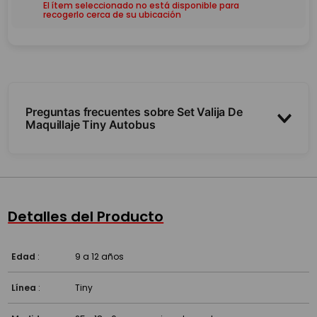
El ítem seleccionado no está disponible para
recogerlo cerca de su ubicación
Preguntas frecuentes sobre Set Valija De
Maquillaje Tiny Autobus
¿Qué incluye?
¿El maquillaje sale fácil?
Detalles del Producto
Edad
:
9 a 12 años
Línea
:
Tiny