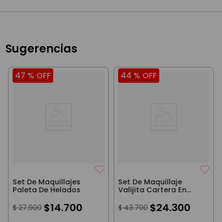
Sugerencias
47 %
OFF
44 %
OFF
Set De Maquillajes
Set De Maquillaje
Paleta De Helados
Valijita Cartera En
Caja Tiny
$
14
.
700
$
24
.
300
$
27
.
900
$
43
.
700