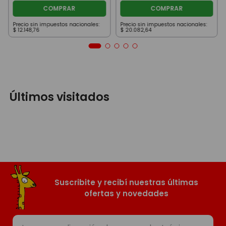
COMPRAR
COMPRAR
Precio sin impuestos nacionales:
Precio sin impuestos nacionales:
$
12
.
148
,
76
$
20
.
082
,
64
Últimos visitados
Suscribite y recibí nuestras últimas
ofertas y novedades