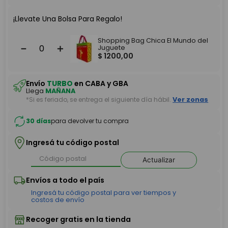
¡Llevate Una Bolsa Para Regalo!
Shopping Bag Chica El Mundo del
－
＋
Juguete
$
1200
,
00
Envío
TURBO
en CABA y GBA
Llega
MAÑANA
*Si es feriado, se entrega el siguiente día hábil.
Ver zonas
30 días
para devolver tu compra
Ingresá tu código postal
Actualizar