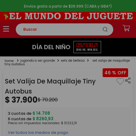
Envíos gratis a partir de $39.999 (CABA y GBA*)
Buscar
TÉRMINOS MÁS BUSCADOS
09
23
30
21
DÍA DEL NIÑO
DÍAS
HS.
MIN.
SEG.
1
.
rompecabezas
jugando a ser grande
sets de belleza
set valija de maquillaje
2
.
lego
tiny autobus
46 %
3
.
peluche
Set Valija De Maquillaje Tiny
4
.
monopatin
Autobus
5
.
toy story
$
37
.
900
$
70
.
200
$
14
.
708
3
cuotas de
$
8260
,
93
6
cuotas de
Precio sin impuestos nacionales:
$
31
.
322
,
31
Ver todos los medios de pago