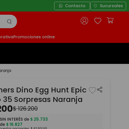
Contacto
Sucursales
rativa
Promociones online
aranja
ers Dino Egg Hunt Epic
 35 Sorpresas Naranja
200
$
126
.
200
SIN INTERÉS de
$
25
.
733
 de
$
16
.
827
mpuestos nacionales:
$
63
.
801
,
65