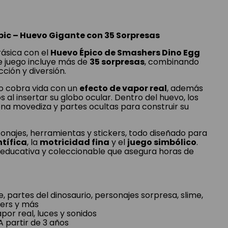
pic – Huevo Gigante con 35 Sorpresas
ásica con el
Huevo Épico de Smashers Dino Egg
e juego incluye más de
35 sorpresas
, combinando
ción y diversión.
io cobra vida con un
efecto de vapor real
, además
 al insertar su globo ocular. Dentro del huevo, los
ena movediza y partes ocultas para construir su
sonajes, herramientas y stickers, todo diseñado para
ntífica
, la
motricidad fina
y el
juego simbólico
.
, educativa y coleccionable que asegura horas de
, partes del dinosaurio, personajes sorpresa, slime,
kers y más
por real, luces y sonidos
 partir de 3 años