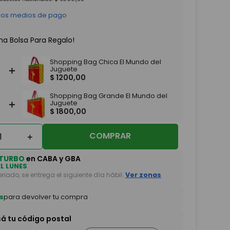
 los medios de pago
na Bolsa Para Regalo!
Shopping Bag Chica El Mundo del
＋
Juguete
$
1200
,
00
Shopping Bag Grande El Mundo del
＋
Juguete
$
1800
,
00
COMPRAR
＋
TURBO
en CABA y GBA
EL LUNES
feriado, se entrega el siguiente día hábil.
Ver zonas
s
para devolver tu compra
sá tu código postal