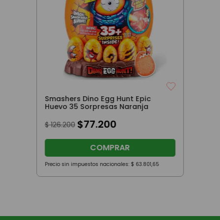
Smashers Dino Egg Hunt Epic
Huevo 35 Sorpresas Naranja
$
77
.
200
$
126
.
200
COMPRAR
Precio sin impuestos nacionales:
$
63
.
801
,
65