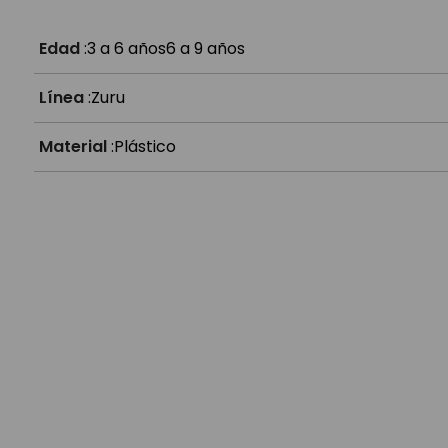
¿A partir de qué edad es?
Edad
:
3 a 6 años
6 a 9 años
Línea
:
Zuru
Material
:
Plástico