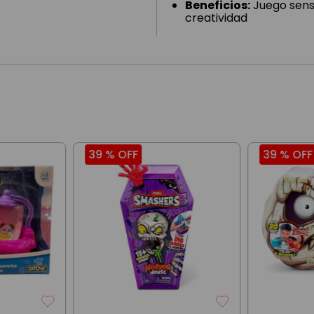
Beneficios:
Juego senso
creatividad
39 %
OFF
39 %
OFF