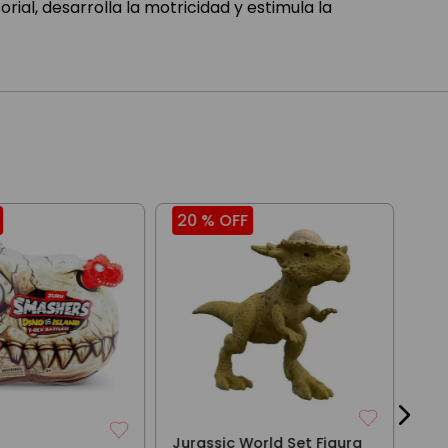
rial, desarrolla la motricidad y estimula la
20 %
OFF
16
Rob
Gue
$
3
Jurassic World Set Figura