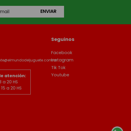
ENVIAR
Seguinos
Facebook
Instagram
ente@elmundodeljuguete.com.ar
Tik Tok
Youtube
de atención:
8 a 20 HS
15 a 20 HS