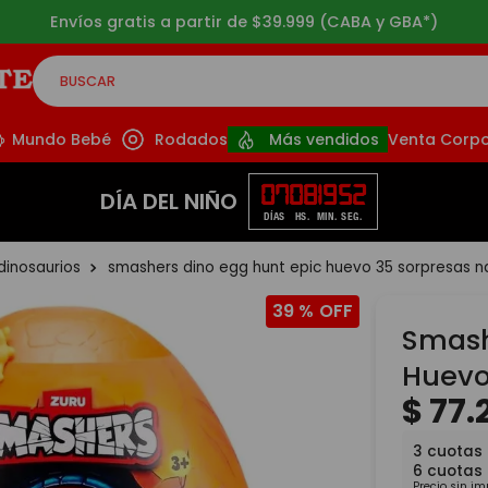
Envíos gratis a partir de $39.999 (CABA y GBA*)
BUSCAR
CADOS
Mundo Bebé
Rodados
Más vendidos
Venta Corpo
07
08
19
51
DÍA DEL NIÑO
DÍAS
HS.
MIN.
SEG.
dinosaurios
smashers dino egg hunt epic huevo 35 sorpresas n
39 %
Smash
Huevo
$
77
.
3
cuotas 
6
cuotas
Precio sin i