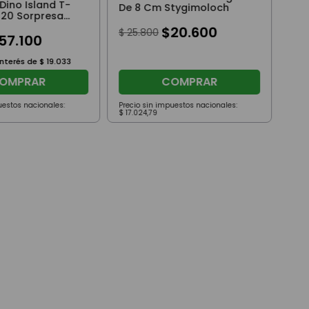
Dino Island T-
De 8 Cm Stygimoloch
 20 Sorpresa
$
20
.
600
$
25
.
800
57
.
100
interés de
$
19
.
033
OMPRAR
COMPRAR
uestos nacionales:
Precio sin impuestos nacionales:
Prec
$
17
.
024
,
79
$
24
.