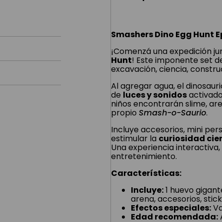
Smashers Dino Egg Hunt E
¡Comenzá una expedición jur
Hunt
! Este imponente set d
excavación, ciencia, construc
Al agregar agua, el dinosaur
de
luces y sonidos
activados
niños encontrarán slime, ar
propio
Smash-o-Saurio
.
Incluye accesorios, mini per
estimular la
curiosidad cie
Una experiencia interactiva
entretenimiento.
Características:
Incluye:
1 huevo gigante
arena, accesorios, stic
Efectos especiales:
Va
Edad recomendada:
A