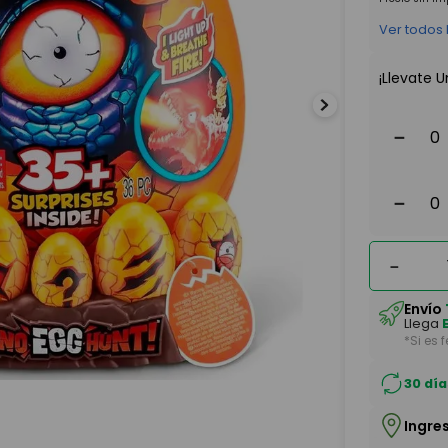
Ver todos
¡Llevate U
－
－
－
Envío
Llega
*Si es 
30 día
Ingre