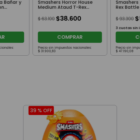
a Bañar y
Smashers Horror House
Smashers 
on
Medium Ataud T-Rex
Rex Battle
Mano Rojo
Rojo
$
38
.
600
$
$
63
.
100
$
93
.
300
3
cuotas sin 
AR
COMPRAR
C
cionales:
Precio sin impuestos nacionales:
Precio sin imp
$
31
.
900
,
83
$
47
.
190
,
08
39 %
OFF