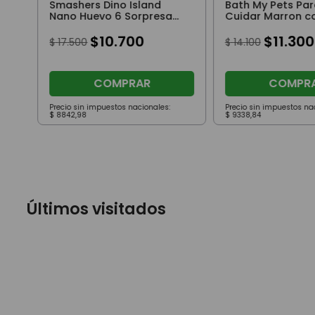
Smashers Dino Island
Bath My Pets Par
Nano Huevo 6 Sorpresa
Cuidar Marron c
Negro
Flequillo
$
10
.
700
$
11
.
300
$
17
.
500
$
14
.
100
COMPRAR
COMPR
Precio sin impuestos nacionales:
Precio sin impuestos na
$
8842
,
98
$
9338
,
84
Últimos visitados