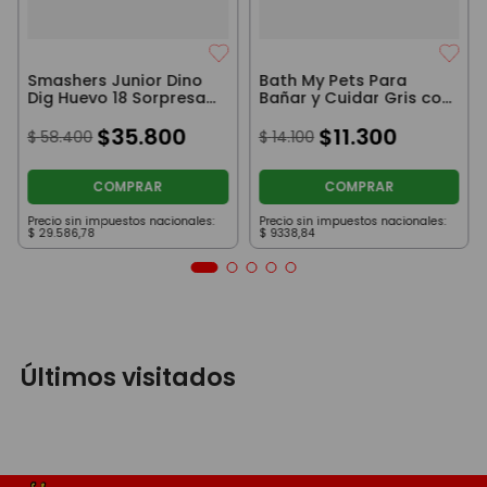
Smashers Junior Dino
Bath My Pets Para
Dig Huevo 18 Sorpresas
Bañar y Cuidar Gris con
Velociraptor
Pestañas
$
35
.
800
$
11
.
300
$
58
.
400
$
14
.
100
COMPRAR
COMPRAR
Precio sin impuestos nacionales:
Precio sin impuestos nacionales:
$
29
.
586
,
78
$
9338
,
84
Últimos visitados