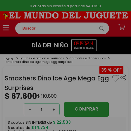
3 cuotas sin interés a partir de $49.999
Buscar
TÉRMINOS MÁS BUSCADOS
09
15
02
14
DÍA DEL NIÑO
DÍAS
HS.
MIN.
SEG.
1
.
rompecabezas
figuras de acción y muñecos
animales y dinosaurios
2
.
lego
smashers dino ice age mega egg surprises
39 %
3
.
peluche
Smashers Dino Ice Age Mega Egg
4
.
monopatin
Surprises
5
.
toy story
$
67
.
600
$
110
.
800
COMPRAR
－
＋
$
22
.
533
3
cuotas SIN INTERÉS de
$
14
.
734
6
cuotas de