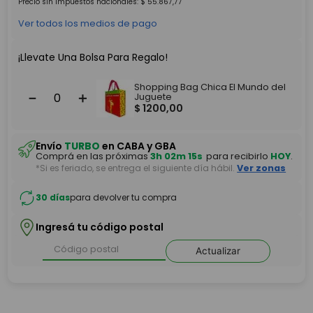
Precio sin impuestos nacionales:
$
55
.
867
,
77
Ver todos los medios de pago
¡Llevate Una Bolsa Para Regalo!
Shopping Bag Chica El Mundo del
－
＋
Juguete
$
1200
,
00
Envío
TURBO
en CABA y GBA
Comprá en las próximas
3h 02m 15s
para recibirlo
HOY
.
*Si es feriado, se entrega el siguiente día hábil.
Ver zonas
30 días
para devolver tu compra
Ingresá tu código postal
Actualizar