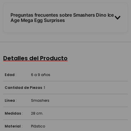
Preguntas frecuentes sobre Smashers Dino Ice
Age Mega Egg Surprises
¿Qué trae adentro?
¿Para qué edad es?
Detalles del Producto
Edad
:
6 a 9 años
Cantidad de Piezas
:
1
Línea
:
Smashers
Medidas
:
28 cm.
Material
:
Plástico