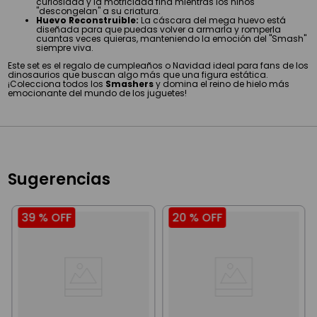
curiosidad y la motricidad fina mientras los niños
"descongelan" a su criatura.
Huevo Reconstruible:
La cáscara del mega huevo está
diseñada para que puedas volver a armarla y romperla
cuantas veces quieras, manteniendo la emoción del "Smash"
siempre viva.
Este set es el regalo de cumpleaños o Navidad ideal para fans de los
dinosaurios que buscan algo más que una figura estática.
¡Colecciona todos los
Smashers
y domina el reino de hielo más
emocionante del mundo de los juguetes!
Sugerencias
39 %
OFF
20 %
OFF