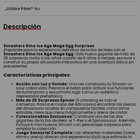
¿Utiliza Pilas?
:
No.
Descripción
Smashers Dino Ice Age Mega Egg Surprises
¡Prepárate para la experiencia definitiva de la Era de Hielo con el
Smashers Dino Ice Age Mega Egg
! Este huevo gigante de más de
25 sorpresas invita a los niños a partir de 5 años a romper, excavar y
construir su propio dinosaurio interactivo en una aventura ártica sin
precedentes.
Características principales:
Acción con Luz y Sonido:
Una vez construido, tu Smash-o-
saur cobra vida. Presiona el botón para activar sus funciones
de iluminación y escucharlo rugir como un auténtico
depredador prehistórico.
Más de 25 Sorpresas Épicas:
El unboxing es solo el
comienzo. Rasca el mapa del Ártico para encontrar las piezas
del dinosaurio ocultas en compuestos táctiles como slime
estirable, nieve que crece mágicamente y arena de cristal.
Coleccionables Exclusivos:
Construye uno de los dos
gigantes de la Era de Hielo: el T-Rex o el Spinosaurus. Además,
incluye 6 mini huevos Smash con personajes sorpresa para
ampliar tu colección.
Juego Sensorial Completo:
Los diferentes materiales (nieve,
slime y arena) ofrecen una experiencia táctil que estimula la