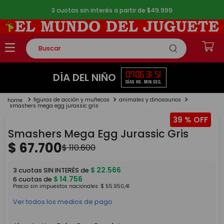
3 cuotas sin interés a partir de $49.999
Buscar
TÉRMINOS MÁS BUSCADOS
07
06
31
51
DÍA DEL NIÑO
DÍAS
HS.
MIN.
SEG.
1
.
rompecabezas
figuras de acción y muñecos
animales y dinosaurios
2
.
lego
smashers mega egg jurassic gris
39 %
3
.
peluche
Smashers Mega Egg Jurassic Gris
4
.
monopatin
$
67
.
700
$
110
.
600
5
.
toy story
$
22
.
566
3
cuotas SIN INTERÉS de
$
14
.
756
6
cuotas de
Precio sin impuestos nacionales:
$
55
.
950
,
41
Ver todos los medios de pago