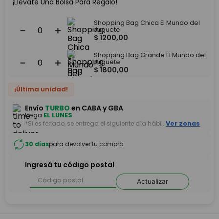
¡Llevate Una Bolsa Para Regalo!
Shopping Bag Chica El Mundo del
－
＋
Juguete
$
1200
,
00
Shopping Bag Grande El Mundo del
－
＋
Juguete
$
1800
,
00
¡Última unidad!
Envío
TURBO
en CABA y GBA
Llega
EL LUNES
*Si es feriado, se entrega el siguiente día hábil.
Ver zonas
30 días
para devolver tu compra
Ingresá tu código postal
Actualizar