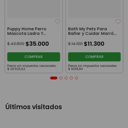
Puppy Home Perro
Bath My Pets Para
Mascota Ladra Y
Bañar y Cuidar Marrón
Camina Con
Estrella En Los Ojos
Accesorios Beige
$
35
.
000
$
11
.
300
$
43
.
800
$
14
.
100
COMPRAR
COMPRAR
Precio sin impuestos nacionales:
Precio sin impuestos nacionales:
$
28
.
925
,
62
$
9338
,
84
Últimos visitados