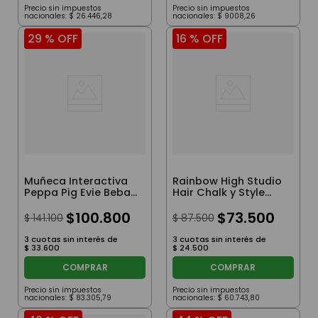
Precio sin impuestos
Precio sin impuestos
nacionales:
$
26
.
446
,
28
nacionales:
$
9008
,
26
29 %
OFF
16 %
OFF
Muñeca Interactiva
Rainbow High Studio
Peppa Pig Evie Beba
Hair Chalk y Style
30Cm
Amaya Raine 27 Cm
$
100
.
800
$
73
.
500
$
141
.
100
$
87
.
500
3
cuotas sin interés de
3
cuotas sin interés de
$
33
.
600
$
24
.
500
COMPRAR
COMPRAR
Precio sin impuestos
Precio sin impuestos
nacionales:
$
83
.
305
,
79
nacionales:
$
60
.
743
,
80