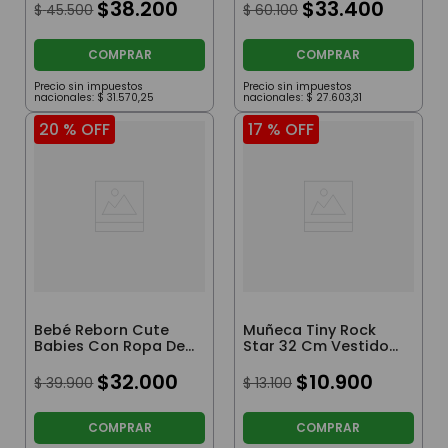
Cm
$
38
.
200
$
33
.
400
$
45
.
500
$
60
.
100
COMPRAR
COMPRAR
Precio sin impuestos
Precio sin impuestos
nacionales:
$
31
.
570
,
25
nacionales:
$
27
.
603
,
31
20 %
OFF
17 %
OFF
Bebé Reborn Cute
Muñeca Tiny Rock
Babies Con Ropa De
Star 32 Cm Vestido
Fiesta Y Mamadera
Violeta Y Guitarra
$
32
.
000
Rosa
$
10
.
900
$
39
.
900
$
13
.
100
COMPRAR
COMPRAR