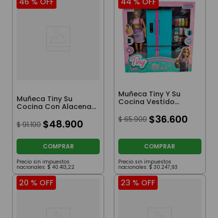
46 %
OFF
44 %
OFF
Muñeca Tiny Y Su
Muñeca Tiny Su
Cocina Vestido
Cocina Con Alacena
Cocinera Con
Vestido Floreado
Accesorios
$
36
.
600
$
65
.
900
$
48
.
900
$
91
.
100
COMPRAR
COMPRAR
Precio sin impuestos
Precio sin impuestos
nacionales:
$
40
.
413
,
22
nacionales:
$
30
.
247
,
93
20 %
OFF
23 %
OFF