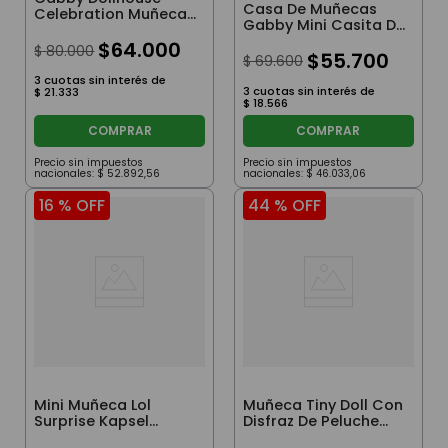
Casa De Muñecas
Celebration Muñeca
Gabby Mini Casita De
De 33 Cm
Juego Con
$
64
.
000
$
80
.
000
Accesorios
$
55
.
700
$
69
.
600
3
cuotas sin interés de
3
cuotas sin interés de
$
21
.
333
$
18
.
566
COMPRAR
COMPRAR
Precio sin impuestos
Precio sin impuestos
nacionales:
$
52
.
892
,
56
nacionales:
$
46
.
033
,
06
16 %
OFF
44 %
OFF
Mini Muñeca Lol
Muñeca Tiny Doll Con
Surprise Kapsel
Disfraz De Peluche
Capsula Sorpresa 17
Fucsia