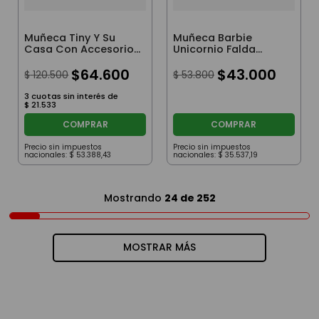
Muñeca Tiny Y Su
Muñeca Barbie
Casa Con Accesorios
Unicornio Falda
80Cm
Ensueño Rosa
$
64
.
600
$
43
.
000
$
120
.
500
$
53
.
800
3
cuotas sin interés de
$
21
.
533
COMPRAR
COMPRAR
Precio sin impuestos
Precio sin impuestos
nacionales:
$
53
.
388
,
43
nacionales:
$
35
.
537
,
19
Mostrando
24 de 252
MOSTRAR MÁS