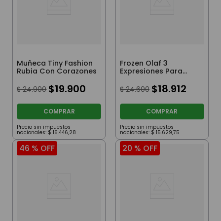
Muñeca Tiny Fashion
Frozen Olaf 3
Rubia Con Corazones
Expresiones Para
Armar Con
$
19
.
900
Autoadhesivos
$
18
.
912
$
24
.
900
$
24
.
600
COMPRAR
COMPRAR
Precio sin impuestos
Precio sin impuestos
nacionales:
$
16
.
446
,
28
nacionales:
$
15
.
629
,
75
46 %
OFF
20 %
OFF