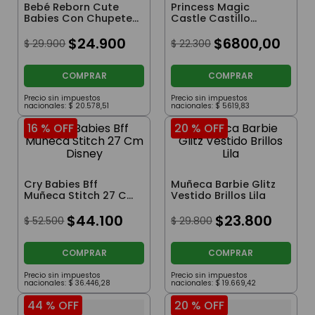
Bebé Reborn Cute
Princess Magic
Babies Con Chupete
Castle Castillo
Y Sonajero
Mágico de Princesas
$
24
.
900
$
6800
,
00
$
29
.
900
$
22
.
300
COMPRAR
COMPRAR
Precio sin impuestos
Precio sin impuestos
nacionales:
$
20
.
578
,
51
nacionales:
$
5619
,
83
16 %
OFF
20 %
OFF
Cry Babies Bff
Muñeca Barbie Glitz
Muñeca Stitch 27 Cm
Vestido Brillos Lila
Disney
$
44
.
100
$
23
.
800
$
52
.
500
$
29
.
800
COMPRAR
COMPRAR
Precio sin impuestos
Precio sin impuestos
nacionales:
$
36
.
446
,
28
nacionales:
$
19
.
669
,
42
44 %
OFF
20 %
OFF