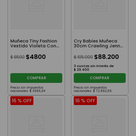
Muñeca Tiny Fashion
Cry Babies Muñeca
Vestido Violeta Con
30cm Crawling Jenna
Hojas Y Mariposas
Gatea
$
4800
$
88
.
200
$
8500
$
105
.
000
3
cuotas sin interés de
$
29
.
400
COMPRAR
COMPRAR
Precio sin impuestos
Precio sin impuestos
nacionales:
$
3966
,
94
nacionales:
$
72
.
892
,
56
16 %
OFF
16 %
OFF