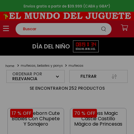
Envíos gratis a partir de $39.999 (CABA y GBA*)
Buscar
TÉRMINOS MÁS BUSCADOS
08
19
11
34
DÍA DEL NIÑO
DÍAS
HS.
MIN.
SEG.
1
.
rompecabezas
2
.
lego
muñecas, bebotes y ponys
muñecas
3
.
peluche
ORDENAR POR
FILTRAR
RELEVANCIA
4
.
monopatin
252
PRODUCTOS
5
.
toy story
17 %
OFF
70 %
OFF