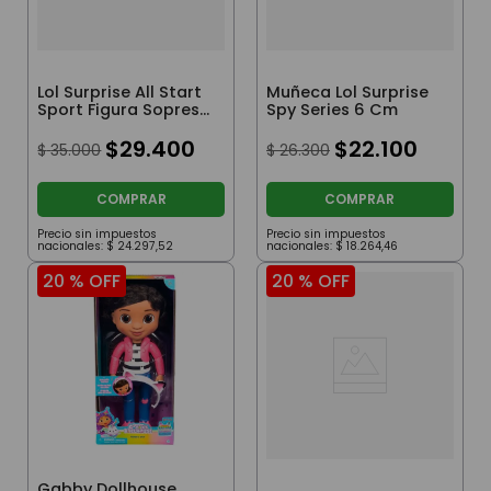
Lol Surprise All Start
Muñeca Lol Surprise
Sport Figura Sopresa
Spy Series 6 Cm
9 Cm
$
29
.
400
$
22
.
100
$
35
.
000
$
26
.
300
COMPRAR
COMPRAR
Precio sin impuestos
Precio sin impuestos
nacionales:
$
24
.
297
,
52
nacionales:
$
18
.
264
,
46
20 %
OFF
20 %
OFF
Gabby Dollhouse