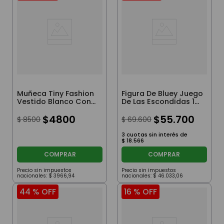
Muñeca Tiny Fashion
Figura De Bluey Juego
Vestido Blanco Con
De Las Escondidas 12
Flores
Cm
$
4800
$
55
.
700
$
8500
$
69
.
600
3
cuotas sin interés de
$
18
.
566
COMPRAR
COMPRAR
Precio sin impuestos
Precio sin impuestos
nacionales:
$
3966
,
94
nacionales:
$
46
.
033
,
06
44 %
OFF
16 %
OFF